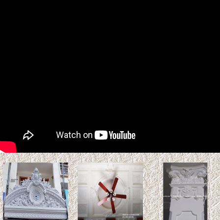
2027: Phạm Kim Lâu &
Hoang Ốc
Tuổi Kỷ Tỵ 1989 làm nhà 2027:
Phạm Kim Lâu & Hoang Ốc.
Năm 2027 (Đinh Mùi), gia chủ tuổi Kỷ Tỵ 1989 bước sang
tuổi 39 ...
Xem thêm >>
So sánh gỗ Teak và gỗ Sồi:
Loại nào tốt hơn? Độ bền &
Báo giá
Gỗ Teak (gỗ Giá Tỵ) và gỗ sồi là
hai vật liệu tự nhiên phổ biến trong thiết kế nội thất và kiến
trúc. ...
Xem thêm >>