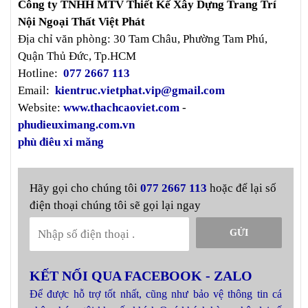
Công ty TNHH MTV Thiết Kế Xây Dựng Trang Trí
Nội Ngoại Thất Việt Phát
Địa chỉ văn phòng: 30 Tam Châu, Phường Tam Phú,
Quận Thủ Đức, Tp.HCM
Hotline:
077 2667 113
Email:
kientruc.vietphat.vip@gmail.com
Website:
www.thachcaoviet.com
-
phudieuximang.com.vn
phù điêu xi măng
Hãy gọi cho chúng tôi
077 2667 113
hoặc để lại số
điện thoại chúng tôi sẽ gọi lại ngay
GỬI
KẾT NỐI QUA FACEBOOK - ZALO
Để được hỗ trợ tốt nhất, cũng như bảo vệ thông tin cá