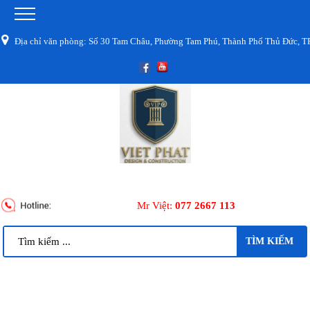
 chỉ văn phòng: Số 30 Tam Châu, Phường Tam Phú, Thành Phố Thủ Đức, TPHC
Mr Việt:
077 2667 113
TÌM KIẾM