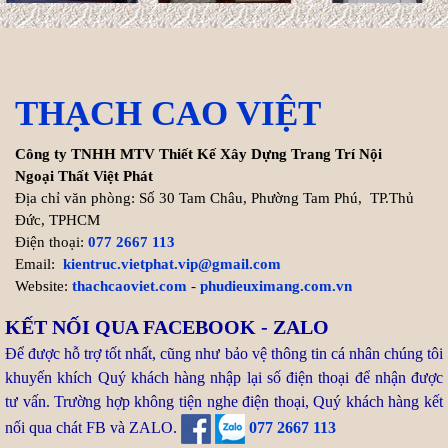
Cách tính chi phí xây biệt thự
200m2 chính xác nhất
Hiện nay, chi phí thi công hoàn
THẠCH CAO VIỆT
thiện trọn gói biệt thự
200m2 dao động từ 8.000.000 VNĐ/m² cho đến ...
Công ty TNHH MTV Thiết Kế Xây Dựng Trang Trí Nội
Xem thêm >>
Ngoại Thất Việt Phát
Địa chỉ văn phòng: Số 30 Tam Châu, Phường Tam Phú, TP.Thủ
Đức, TPHCM
Tuổi Kỷ Dậu 1969 làm nhà
Điện thoại:
077 2667 113
2027: Cơ hội Vàng đón thọ
Email:
kientruc.vietphat.vip@gmail.com
tuổi 59
Website:
thachcaoviet.com
-
phudieuximang.com.vn
Bước sang năm 2027 (Đinh
KẾT NỐI QUA FACEBOOK - ZALO
Mùi), gia chủ tuổi Kỷ Dậu 1969
Để được hỗ trợ tốt nhất, cũng như bảo vệ thông tin cá nhân chúng tôi
chạm ngưỡng 59 tuổi (tuổi mụ). Trong dân gian, nhiều người
khuyến khích Quý khách hàng nhập lại số điện thoại để nhận được
thường e ngại ...
tư vấn. Trường hợp không tiện nghe điện thoại, Quý khách hàng kết
nối qua chát FB và ZALO.
077 2667 113
Xem thêm >>