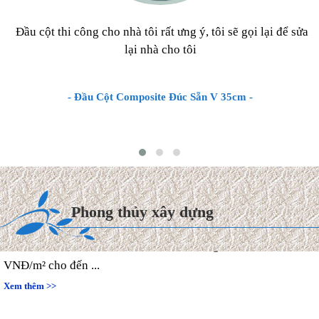
Đầu cột thi công cho nhà tôi rất ưng ý, tôi sẽ gọi lại để sửa
lại nhà cho tôi
- Đầu Cột Composite Đúc Sẵn V 35cm -
Chi phí xây dựng & Hoàn
thiện Biệt thự mái Thái 2027
Hiện nay, chi phí thi công hoàn
Phong thủy xây dựng
thiện trọn gói biệt thự mái
Thái dao động từ 8.000.000
VNĐ/m² cho đến ...
Xem thêm >>