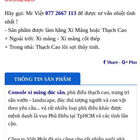
Hãy gọi: Mr Việt
077 2667 113
để được tư vấn nhiệt tình
nhất !
- Sản phẩm được làm bằng Xi Măng hoặc Thạch Cao
+ Ngoài trời: Xi măng - Xi măng cốt thép
+ Trong nhà: Thạch Cao lõi sợi thủy tinh.
Share
-
Plus
THÔNG TIN SẢN PHẨM
Console xi măng đúc sẵn
, phù điêu thạch cao, trang trí
sân vườn - landscape, đúc thú tượng người và con vật
theo yêu cầu... và rất nhiều loại phù điêu khác được
mệnh danh là vua Phù Điêu tại TpHCM và các tỉnh lân
cận.
Công ty Việt Phát đã gia công cho rất nhiều ngôi nhà