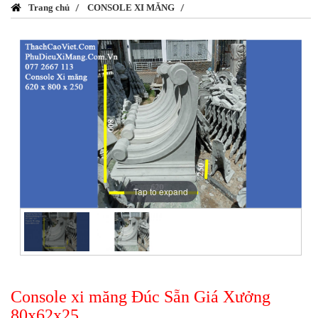
Trang chủ
CONSOLE XI MĂNG
Tap to expand
Console xi măng Đúc Sẵn Giá Xưởng
80x62x25