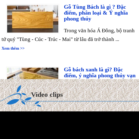
Gỗ Tùng Bách là gì ? Đặc
điểm, phân loại & Ý nghĩa
phong thủy
Trong văn hóa Á Đông, bộ tranh
tứ quý "Tùng - Cúc - Trúc - Mai" từ lâu đã trở thành ...
Xem thêm >>
Gỗ bách xanh là gì? Đặc
điểm, ý nghĩa phong thủy vạn
niên
Trong thế giới mộc hương cao
Video clips
cấp, gỗ Bách Xanh từ lâu đã được ví như "quân vương" của
các ...
Xem thêm >>
Tuổi Kỷ Tỵ 1989 làm nhà