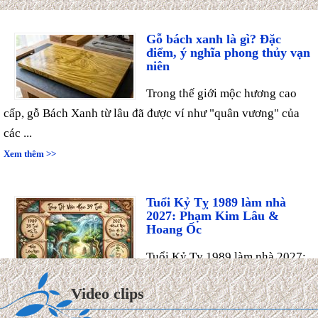
Gỗ bách xanh là gì? Đặc
điểm, ý nghĩa phong thủy vạn
niên
Trong thế giới mộc hương cao
cấp, gỗ Bách Xanh từ lâu đã được ví như "quân vương" của
các ...
Xem thêm >>
Tuổi Kỷ Tỵ 1989 làm nhà
2027: Phạm Kim Lâu &
Hoang Ốc
Tuổi Kỷ Tỵ 1989 làm nhà 2027:
Phạm Kim Lâu & Hoang Ốc.
Năm 2027 (Đinh Mùi), gia chủ tuổi Kỷ Tỵ 1989 bước sang
Video clips
tuổi 39 ...