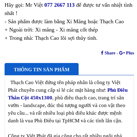
Hãy gọi: Mr Việt
077 2667 113
để được tư vấn nhiệt tình
nhất !
- Sản phẩm được làm bằng Xi Măng hoặc Thạch Cao
+ Ngoài trời: Xi măng - Xi măng cốt thép
+ Trong nhà: Thạch Cao lõi sợi thủy tinh.
Share
-
Plus
THÔNG TIN SẢN PHẨM
Thạch Cao Việt đứng tên pháp nhân là công ty Việt
Phát chuyên cung cấp sỉ lẻ các mặt hàng như:
Phù Điêu
Thân Cột 450x1300
, phù điêu thạch cao, trang trí sân
vườn - landscape, đúc thú tượng người và con vật theo
yêu cầu... và rất nhiều loại phù điêu khác được mệnh
danh là vua Phù Điêu tại TpHCM và các tỉnh lân cận.
Công ty Việt Phát đã gia công cho rất nhiều ngôi nhà