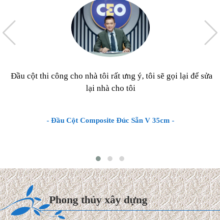
Đầu cột thi công cho nhà tôi rất ưng ý, tôi sẽ gọi lại để sửa
lại nhà cho tôi
- Đầu Cột Composite Đúc Sẵn V 35cm -
Gỗ Tùng Bách là gì ? Đặc
điểm, phân loại & Ý nghĩa
phong thủy
Trong văn hóa Á Đông, bộ tranh
tứ quý "Tùng - Cúc - Trúc - Mai" từ lâu đã trở thành ...
Phong thủy xây dựng
Xem thêm >>