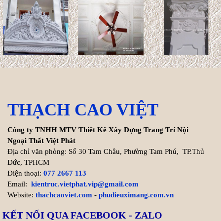
Xem thêm >>
Tuổi Kỷ Dậu 1969 làm nhà
2027: Cơ hội Vàng đón thọ
tuổi 59
Bước sang năm 2027 (Đinh
Mùi), gia chủ tuổi Kỷ Dậu 1969
chạm ngưỡng 59 tuổi (tuổi mụ). Trong dân gian, nhiều người
THẠCH CAO VIỆT
thường e ngại ...
Xem thêm >>
Công ty TNHH MTV Thiết Kế Xây Dựng Trang Trí Nội
Ngoại Thất Việt Phát
Địa chỉ văn phòng: Số 30 Tam Châu, Phường Tam Phú, TP.Thủ
Tuổi Canh Tuất 1970 làm nhà
Đức, TPHCM
2027: Đắc Nhất Cát - Vạn Sự
Điện thoại:
077 2667 113
Như Ý
Email:
kientruc.vietphat.vip@gmail.com
Website:
thachcaoviet.com
-
phudieuximang.com.vn
Bước sang năm 2027 (Đinh
Mùi), gia chủ tuổi Canh Tuất
KẾT NỐI QUA FACEBOOK - ZALO