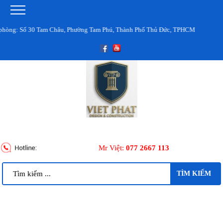
: Số 30 Tam Châu, Phường Tam Phú, Thành Phố Thủ Đức, TPHCM
Mr Việt:
077 2667 113
TÌM KIẾM