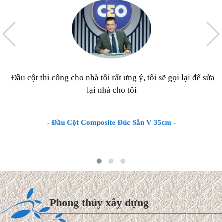
Đầu cột thi công cho nhà tôi rất ưng ý, tôi sẽ gọi lại để sửa
lại nhà cho tôi
- Đầu Cột Composite Đúc Sẵn V 35cm -
Chi phí xây dựng & Hoàn
thiện Biệt thự mái Thái 2027
Hiện nay, chi phí thi công hoàn
Phong thủy xây dựng
thiện trọn gói biệt thự mái
Thái dao động từ 8.000.000