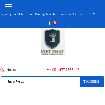
òng: Số 30 Tam Châu, Phường Tam Phú, Thành Phố Thủ Đức, TPHCM
Mr Việt:
077 2667 113
TÌM KIẾM