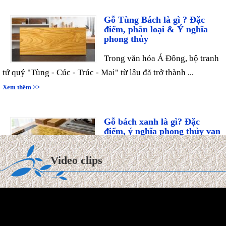
Gỗ Tùng Bách là gì ? Đặc
điểm, phân loại & Ý nghĩa
phong thủy
Trong văn hóa Á Đông, bộ tranh
tứ quý "Tùng - Cúc - Trúc - Mai" từ lâu đã trở thành ...
Xem thêm >>
Gỗ bách xanh là gì? Đặc
điểm, ý nghĩa phong thủy vạn
niên
Trong thế giới mộc hương cao
Video clips
cấp, gỗ Bách Xanh từ lâu đã được ví như "quân vương" của
các ...
Xem thêm >>