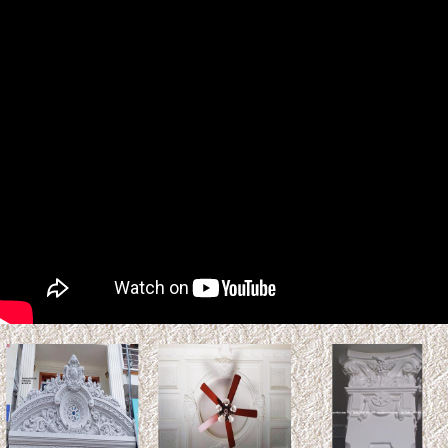
Tuổi Kỷ Tỵ 1989 làm nhà
2027: Phạm Kim Lâu &
Hoang Ốc
Tuổi Kỷ Tỵ 1989 làm nhà 2027:
Phạm Kim Lâu & Hoang Ốc.
Năm 2027 (Đinh Mùi), gia chủ tuổi Kỷ Tỵ 1989 bước sang
tuổi 39 ...
Xem thêm >>
So sánh gỗ Teak và gỗ Sồi:
Loại nào tốt hơn? Độ bền &
Báo giá
Gỗ Teak (gỗ Giá Tỵ) và gỗ sồi là
hai vật liệu tự nhiên phổ biến trong thiết kế nội thất và kiến
trúc. ...
Xem thêm >>