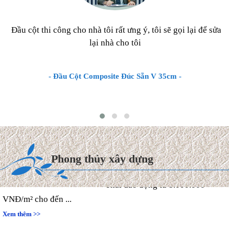
Đầu cột thi công cho nhà tôi rất ưng ý, tôi sẽ gọi lại để sửa
lại nhà cho tôi
- Đầu Cột Composite Đúc Sẵn V 35cm -
Chi phí xây dựng & Hoàn
thiện Biệt thự mái Thái 2027
Hiện nay, chi phí thi công hoàn
Phong thủy xây dựng
thiện trọn gói biệt thự mái
Thái dao động từ 8.000.000
VNĐ/m² cho đến ...
Xem thêm >>