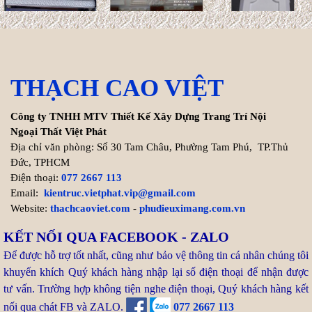
Cách tính chi phí xây biệt thự
200m2 chính xác nhất
Hiện nay, chi phí thi công hoàn
THẠCH CAO VIỆT
thiện trọn gói biệt thự
200m2 dao động từ 8.000.000 VNĐ/m² cho đến ...
Công ty TNHH MTV Thiết Kế Xây Dựng Trang Trí Nội
Xem thêm >>
Ngoại Thất Việt Phát
Địa chỉ văn phòng: Số 30 Tam Châu, Phường Tam Phú, TP.Thủ
Đức, TPHCM
Tuổi Kỷ Dậu 1969 làm nhà
Điện thoại:
077 2667 113
2027: Cơ hội Vàng đón thọ
Email:
kientruc.vietphat.vip@gmail.com
tuổi 59
Website:
thachcaoviet.com
-
phudieuximang.com.vn
Bước sang năm 2027 (Đinh
KẾT NỐI QUA FACEBOOK - ZALO
Mùi), gia chủ tuổi Kỷ Dậu 1969
Để được hỗ trợ tốt nhất, cũng như bảo vệ thông tin cá nhân chúng tôi
chạm ngưỡng 59 tuổi (tuổi mụ). Trong dân gian, nhiều người
khuyến khích Quý khách hàng nhập lại số điện thoại để nhận được
tư vấn. Trường hợp không tiện nghe điện thoại, Quý khách hàng kết
thường e ngại ...
nối qua chát FB và ZALO.
077 2667 113
Xem thêm >>