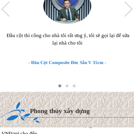
Đầu cột thi công cho nhà tôi rất ưng ý, tôi sẽ gọi lại để sửa
lại nhà cho tôi
- Đầu Cột Composite Đúc Sẵn V 35cm -
Chi phí xây dựng & Hoàn
thiện Biệt thự mái Thái 2027
Hiện nay, chi phí thi công hoàn
Phong thủy xây dựng
thiện trọn gói biệt thự mái
Thái dao động từ 8.000.000
VNĐ/m² cho đến ...