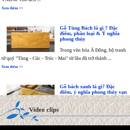
Xem thêm >>
Gỗ Tùng Bách là gì ? Đặc
điểm, phân loại & Ý nghĩa
phong thủy
Trong văn hóa Á Đông, bộ tranh
tứ quý "Tùng - Cúc - Trúc - Mai" từ lâu đã trở thành ...
Xem thêm >>
Gỗ bách xanh là gì? Đặc
điểm, ý nghĩa phong thủy vạn
niên
Trong thế giới mộc hương cao
Video clips
cấp, gỗ Bách Xanh từ lâu đã được ví như "quân vương" của
các ...
Xem thêm >>