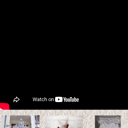
Tuổi Kỷ Tỵ 1989 làm nhà
2027: Phạm Kim Lâu &
Hoang Ốc
Tuổi Kỷ Tỵ 1989 làm nhà 2027:
Phạm Kim Lâu & Hoang Ốc.
Năm 2027 (Đinh Mùi), gia chủ tuổi Kỷ Tỵ 1989 bước sang
tuổi 39 ...
Xem thêm >>
So sánh gỗ Teak và gỗ Sồi:
Loại nào tốt hơn? Độ bền &
Báo giá
Gỗ Teak (gỗ Giá Tỵ) và gỗ sồi là
hai vật liệu tự nhiên phổ biến trong thiết kế nội thất và kiến