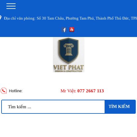
hỉ văn phòng: Số 30 Tam Châu, Phường Tam Phú, Thành Phố Thủ Đức, TPHCM
Mr Việt:
077 2667 113
TÌM KIẾM