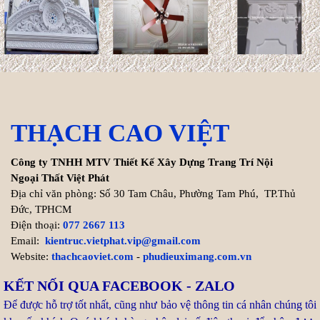
trúc. ...
Xem thêm >>
Cách tính chi phí xây biệt thự
200m2 chính xác nhất
Hiện nay, chi phí thi công hoàn
THẠCH CAO VIỆT
thiện trọn gói biệt thự
200m2 dao động từ 8.000.000 VNĐ/m² cho đến ...
Công ty TNHH MTV Thiết Kế Xây Dựng Trang Trí Nội
Xem thêm >>
Ngoại Thất Việt Phát
Địa chỉ văn phòng: Số 30 Tam Châu, Phường Tam Phú, TP.Thủ
Đức, TPHCM
Tuổi Kỷ Dậu 1969 làm nhà
Điện thoại:
077 2667 113
2027: Cơ hội Vàng đón thọ
Email:
kientruc.vietphat.vip@gmail.com
tuổi 59
Website:
thachcaoviet.com
-
phudieuximang.com.vn
Bước sang năm 2027 (Đinh
KẾT NỐI QUA FACEBOOK - ZALO
Mùi), gia chủ tuổi Kỷ Dậu 1969
Để được hỗ trợ tốt nhất, cũng như bảo vệ thông tin cá nhân chúng tôi
chạm ngưỡng 59 tuổi (tuổi mụ). Trong dân gian, nhiều người