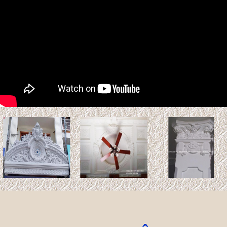
hai vật liệu tự nhiên phổ biến trong thiết kế nội thất và kiến
trúc. ...
Xem thêm >>
Cách tính chi phí xây biệt thự
200m2 chính xác nhất
Hiện nay, chi phí thi công hoàn
thiện trọn gói biệt thự
200m2 dao động từ 8.000.000 VNĐ/m² cho đến ...
Xem thêm >>
Tuổi Kỷ Dậu 1969 làm nhà
2027: Cơ hội Vàng đón thọ
tuổi 59
Bước sang năm 2027 (Đinh