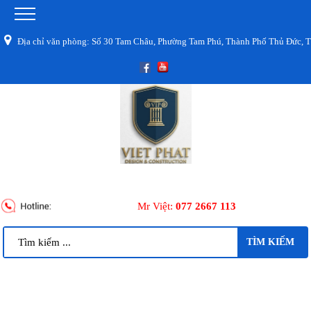
chỉ văn phòng: Số 30 Tam Châu, Phường Tam Phú, Thành Phố Thủ Đức, TPHCM
Mr Việt:
077 2667 113
TÌM KIẾM