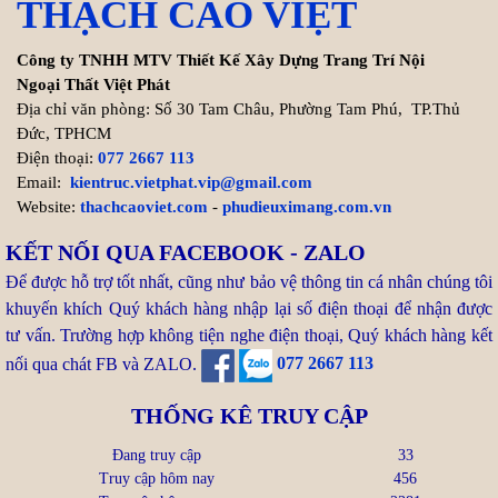
THẠCH CAO VIỆT
Mùi), gia chủ tuổi Kỷ Dậu 1969
chạm ngưỡng 59 tuổi (tuổi mụ). Trong dân gian, nhiều người
Công ty TNHH MTV Thiết Kế Xây Dựng Trang Trí Nội
thường e ngại ...
Ngoại Thất Việt Phát
Xem thêm >>
Địa chỉ văn phòng: Số 30 Tam Châu, Phường Tam Phú, TP.Thủ
Đức, TPHCM
Điện thoại:
077 2667 113
Tuổi Canh Tuất 1970 làm nhà
Email:
kientruc.vietphat.vip@gmail.com
2027: Đắc Nhất Cát - Vạn Sự
Website:
thachcaoviet.com
-
phudieuximang.com.vn
Như Ý
KẾT NỐI QUA FACEBOOK - ZALO
Bước sang năm 2027 (Đinh
Để được hỗ trợ tốt nhất, cũng như bảo vệ thông tin cá nhân chúng tôi
Mùi), gia chủ tuổi Canh Tuất
khuyến khích Quý khách hàng nhập lại số điện thoại để nhận được
1970 chạm ngưỡng 58 tuổi (tuổi mụ). Đây là giai đoạn "độ ...
tư vấn. Trường hợp không tiện nghe điện thoại, Quý khách hàng kết
Xem thêm >>
nối qua chát FB và ZALO.
077 2667 113
THỐNG KÊ TRUY CẬP
Kinh Nghiệm Xây Biệt Thự
Đẹp: 9 Yếu Tố Không Thể Bỏ
Đang truy cập
33
Qua
Truy cập hôm nay
456