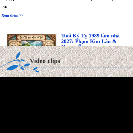
Xem thêm >>
Tuổi Kỷ Tỵ 1989 làm nhà
2027: Phạm Kim Lâu &
Hoang Ốc
Tuổi Kỷ Tỵ 1989 làm nhà 2027:
Phạm Kim Lâu & Hoang Ốc.
Video clips
Năm 2027 (Đinh Mùi), gia chủ tuổi Kỷ Tỵ 1989 bước sang
tuổi 39 ...
Xem thêm >>
So sánh gỗ Teak và gỗ Sồi:
Loại nào tốt hơn? Độ bền &
Báo giá
Gỗ Teak (gỗ Giá Tỵ) và gỗ sồi là