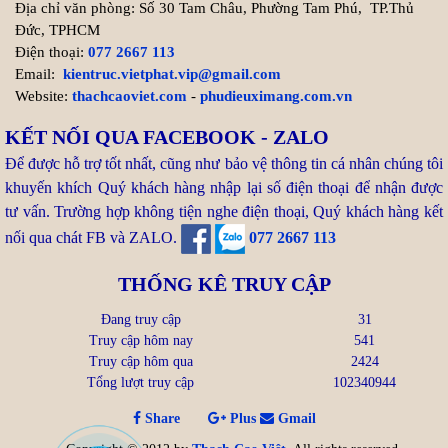
Địa chỉ văn phòng: Số 30 Tam Châu, Phường Tam Phú, TP.Thủ
Tuổi Canh Tuất 1970 làm nhà
Đức, TPHCM
2027: Đắc Nhất Cát - Vạn Sự
Điện thoại:
077 2667 113
Như Ý
Email:
kientruc.vietphat.vip@gmail.com
Website:
thachcaoviet.com
-
phudieuximang.com.vn
Bước sang năm 2027 (Đinh
Mùi), gia chủ tuổi Canh Tuất
KẾT NỐI QUA FACEBOOK - ZALO
1970 chạm ngưỡng 58 tuổi (tuổi mụ). Đây là giai đoạn "độ ...
Để được hỗ trợ tốt nhất, cũng như bảo vệ thông tin cá nhân chúng tôi
Xem thêm >>
khuyến khích Quý khách hàng nhập lại số điện thoại để nhận được
tư vấn. Trường hợp không tiện nghe điện thoại, Quý khách hàng kết
nối qua chát FB và ZALO.
077 2667 113
Kinh Nghiệm Xây Biệt Thự
Đẹp: 9 Yếu Tố Không Thể Bỏ
THỐNG KÊ TRUY CẬP
Qua
Đang truy cập
31
Biệt thự là một công trình quy
Truy cập hôm nay
541
mô và đẳng cấp với mức đầu tư lớn, không chỉ yêu cầu cao
Truy cập hôm qua
2424
về mặt thẩm ...
Tổng lượt truy cập
102340944
Xem thêm >>
Share
Plus
Gmail