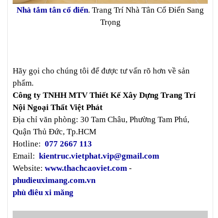
Nhà tắm tân cổ điển
. Trang Trí Nhà Tân Cổ Điển Sang
Trọng
Hãy gọi cho chúng tôi để được tư vấn rõ hơn về sản
phẩm.
Công ty TNHH MTV Thiết Kế Xây Dựng Trang Trí
Nội Ngoại Thất Việt Phát
Địa chỉ văn phòng: 30 Tam Châu, Phường Tam Phú,
Quận Thủ Đức, Tp.HCM
Hotline:
077 2667 113
Email:
kientruc.vietphat.vip@gmail.com
Website:
www.thachcaoviet.com
-
phudieuximang.com.vn
phù điêu xi măng