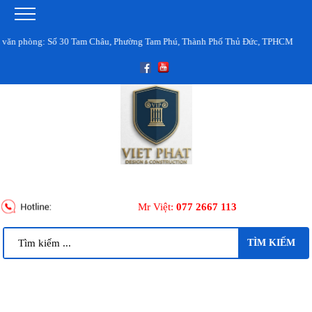
: Số 30 Tam Châu, Phường Tam Phú, Thành Phố Thủ Đức, TPHCM
Mr Việt:
077 2667 113
TÌM KIẾM