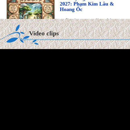
Tuổi Kỷ Tỵ 1989 làm nhà 2027:
Phạm Kim Lâu & Hoang Ốc.
Năm 2027 (Đinh Mùi), gia chủ tuổi Kỷ Tỵ 1989 bước sang
Video clips
tuổi 39 ...
Xem thêm >>
So sánh gỗ Teak và gỗ Sồi:
Loại nào tốt hơn? Độ bền &
Báo giá
Gỗ Teak (gỗ Giá Tỵ) và gỗ sồi là
hai vật liệu tự nhiên phổ biến trong thiết kế nội thất và kiến
trúc. ...
Xem thêm >>