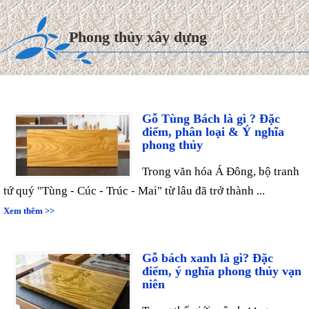
Thái dao động từ 8.000.000
VNĐ/m² cho đến ...
Phong thủy xây dựng
Xem thêm >>
Gỗ Tùng Bách là gì ? Đặc
điểm, phân loại & Ý nghĩa
phong thủy
Trong văn hóa Á Đông, bộ tranh
tứ quý "Tùng - Cúc - Trúc - Mai" từ lâu đã trở thành ...
Xem thêm >>
Gỗ bách xanh là gì? Đặc
điểm, ý nghĩa phong thủy vạn
niên
Trong thế giới mộc hương cao
cấp, gỗ Bách Xanh từ lâu đã được ví như "quân vương" của