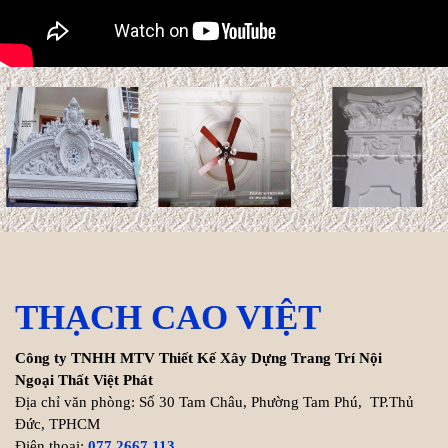
Gỗ Teak (gỗ Giá Tỵ) và gỗ sồi là
hai vật liệu tự nhiên phổ biến trong thiết kế nội thất và kiến
trúc. ...
Xem thêm >>
Cách tính chi phí xây biệt thự
200m2 chính xác nhất
Hiện nay, chi phí thi công hoàn
thiện trọn gói biệt thự
200m2 dao động từ 8.000.000 VNĐ/m² cho đến ...
Xem thêm >>
THẠCH CAO VIỆT
Công ty TNHH MTV Thiết Kế Xây Dựng Trang Trí Nội
Tuổi Kỷ Dậu 1969 làm nhà
Ngoại Thất Việt Phát
2027: Cơ hội Vàng đón thọ
Địa chỉ văn phòng: Số 30 Tam Châu, Phường Tam Phú, TP.Thủ
tuổi 59
Đức, TPHCM
Bước sang năm 2027 (Đinh
Điện thoại:
077 2667 113