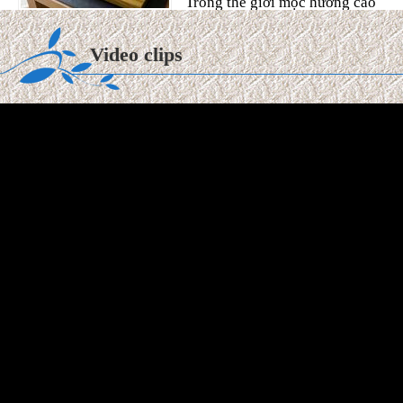
các ...
Xem thêm >>
Video clips
Tuổi Kỷ Tỵ 1989 làm nhà
2027: Phạm Kim Lâu &
Hoang Ốc
Tuổi Kỷ Tỵ 1989 làm nhà 2027:
Phạm Kim Lâu & Hoang Ốc.
Năm 2027 (Đinh Mùi), gia chủ tuổi Kỷ Tỵ 1989 bước sang
tuổi 39 ...
Xem thêm >>
So sánh gỗ Teak và gỗ Sồi:
Loại nào tốt hơn? Độ bền &
Báo giá