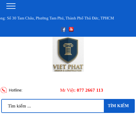
Tam Châu, Phường Tam Phú, Thành Phố Thủ Đức, TPHCM
Mr Việt:
077 2667 113
TÌM KIẾM