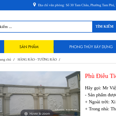
Địa chỉ văn phòng: Số 30 Tam Châu, Phường Tam Phú, Thành P
TÌM KIẾM
SẢN PHẨM
PHONG THỦY XÂY DỰNG
ang chủ
HÀNG RÀO - TƯỜNG RÀO
Phù Điêu T
Hãy gọi: Mr Vi
- Sản phẩm đượ
+ Ngoài trời: X
+ Trong nhà: Thạ
Hover to zoom