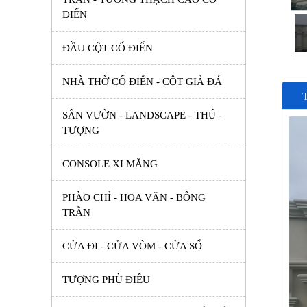
ĐIỂN
ĐẦU CỘT CỔ ĐIỂN
NHÀ THỜ CỔ ĐIỂN - CỘT GIẢ ĐÁ
SÂN VƯỜN - LANDSCAPE - THÚ -
TƯỢNG
CONSOLE XI MĂNG
PHÀO CHỈ - HOA VĂN - BÔNG
TRẦN
CỬA ĐI - CỬA VÒM - CỬA SỔ
TƯỢNG PHÙ ĐIÊU