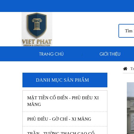
TRANG CHỦ
GIỚI THIỆU
Tr
DANH MỤC SẢN PHẨM
MẶT TIỀN CỔ ĐIỂN - PHÙ ĐIÊU XI
MĂNG
PHÙ ĐIÊU - GỜ CHỈ - XI MĂNG
TRẦN - TƯỜNG THẠCH CAO CỔ