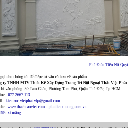
Phù Điêu Tiên Nữ Quy
gọi cho chúng tôi để được tư vấn rõ hơn về sản phẩm.
g ty TNHH MTV Thiết Kế Xây Dựng Trang Trí Nội Ngoại Thất Việt Phát
chỉ văn phòng: 30 Tam Châu, Phường Tam Phú, Quận Thủ Đức, Tp.HCM
line:
077 2667 113
il:
kientruc.vietphat.vip@gmail.com
ite:
www.thachcaoviet.com
-
phudieuximang.com.vn
điêu xi măng