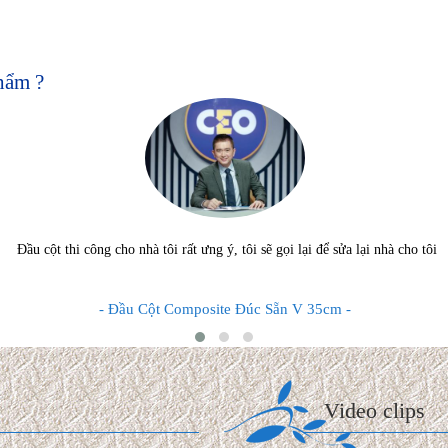
hẩm ?
Đầu cột thi công cho nhà tôi rất ưng ý, tôi sẽ gọi lại để sửa lại nhà cho tôi
- Đầu Cột Composite Đúc Sẵn V 35cm -
N THIỆN BIỆT THỰ MÁI THÁI
hoàn thiện trọn gói biệt thự mái
Đ/m² cho đến ...
Video clips