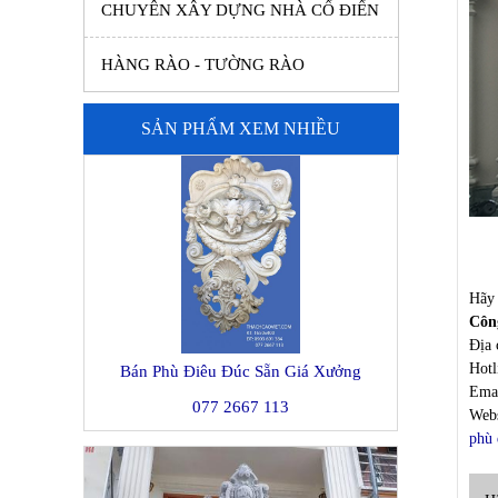
CHUYÊN XÂY DỰNG NHÀ CỔ ĐIỂN
HÀNG RÀO - TƯỜNG RÀO
SẢN PHẨM XEM NHIỀU
Hãy 
Côn
Địa 
Hot
Bán Phù Điêu Đúc Sẵn Giá Xưởng
Ema
077 2667 113
Webs
phù 