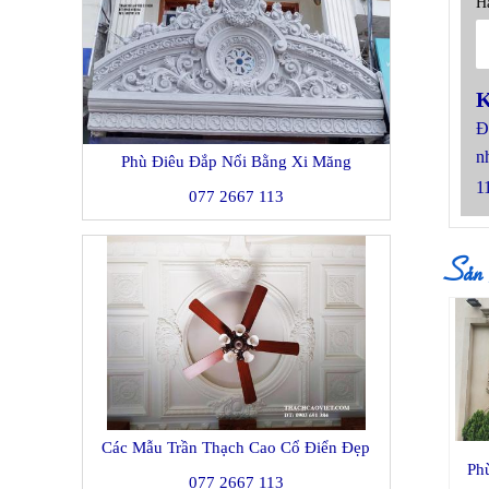
Hã
K
Đ
n
Phù Điêu Đắp Nổi Bằng Xi Măng
1
077 2667 113
Sản
Các Mẫu Trần Thạch Cao Cổ Điển Đẹp
Ph
077 2667 113