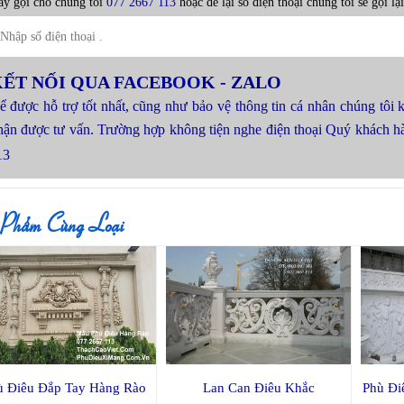
y gọi cho chúng tôi
077 2667 113
hoặc để lại số điện thoại chúng tôi sẽ gọi lạ
ẾT NỐI QUA FACEBOOK - ZALO
ể được hỗ trợ tốt nhất, cũng như bảo vệ thông tin cá nhân chúng tôi 
hận được tư vấn. Trường hợp không tiện nghe điện thoại Quý khách 
13
 Phẩm Cùng Loại
ù Điêu Đắp Tay Hàng Rào
Lan Can Điêu Khắc
Phù Đi