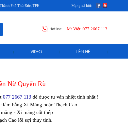
hố Thủ Đức, TPHCM
Mạng xã hội:
Mr Việt:
077 2667 113
VIDEO
LIÊN HỆ
iên Nữ Quyến Rũ
ệt
077 2667 113
để được tư vấn nhiệt tình nhất !
c làm bằng Xi Măng hoặc Thạch Cao
i măng - Xi măng cốt thép
ch Cao lõi sợi thủy tinh.