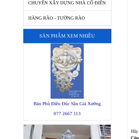
CHUYÊN XÂY DỰNG NHÀ CỔ ĐIỂN
HÀNG RÀO - TƯỜNG RÀO
SẢN PHẨM XEM NHIỀU
Bán Phù Điêu Đúc Sẵn Giá Xưởng
077 2667 113
Hãy 
Côn