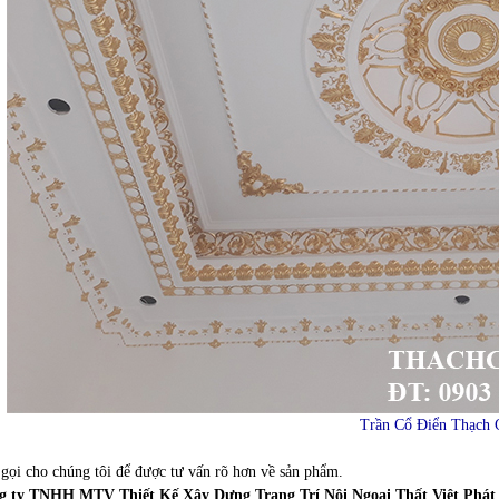
Trần Cổ Điển Thạch 
gọi cho chúng tôi để được tư vấn rõ hơn về sản phẩm.
g ty TNHH MTV Thiết Kế Xây Dựng Trang Trí Nội Ngoại Thất Việt Phát