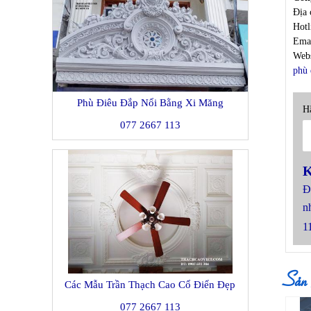
Địa 
Hot
Ema
Webs
phù 
Phù Điêu Đắp Nổi Bằng Xi Măng
Hã
077 2667 113
K
Đ
n
1
Sản
Các Mẫu Trần Thạch Cao Cổ Điển Đẹp
077 2667 113