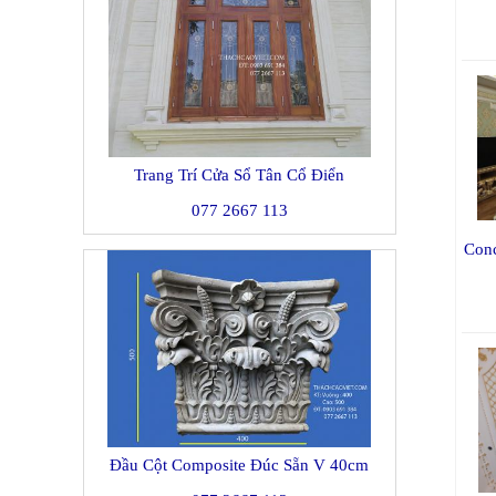
Trang Trí Cửa Sổ Tân Cổ Điển
077 2667 113
Con
Đầu Cột Composite Đúc Sẵn V 40cm