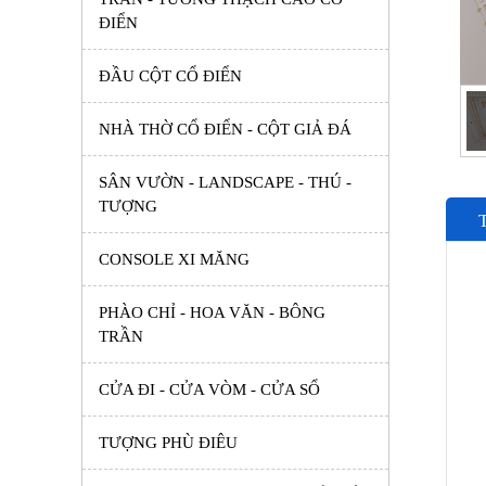
ĐIỂN
ĐẦU CỘT CỔ ĐIỂN
NHÀ THỜ CỔ ĐIỂN - CỘT GIẢ ĐÁ
SÂN VƯỜN - LANDSCAPE - THÚ -
TƯỢNG
CONSOLE XI MĂNG
PHÀO CHỈ - HOA VĂN - BÔNG
TRẦN
CỬA ĐI - CỬA VÒM - CỬA SỔ
TƯỢNG PHÙ ĐIÊU