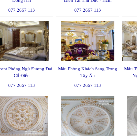
Đồng Nai
Điển Tại Thủ Đức - Hcm
077 2667 113
077 2667 113
cept Phòng Ngủ Đương Đại
Mẫu Phòng Khách Sang Trọng
Mẫu Tr
Cổ Điển
Tây Âu
N
077 2667 113
077 2667 113