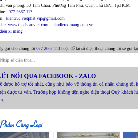
chỉ văn phòng: 30 Tam Châu, Phường Tam Phú, Quận Thủ Đức, Tp.HCM
line:
077 2667 113
il:
kientruc.vietphat.vip@gmail.com
ite:
www.thachcaoviet.com
-
phudieuximang.com.vn
điêu xi măng
y gọi cho chúng tôi
077 2667 113
hoặc để lại số điện thoại chúng tôi sẽ gọi lạ
ẾT NỐI QUA FACEBOOK - ZALO
ể được hỗ trợ tốt nhất, cũng như bảo vệ thông tin cá nhân chúng tôi 
hận được tư vấn. Trường hợp không tiện nghe điện thoại Quý khách 
13
 Phẩm Cùng Loại