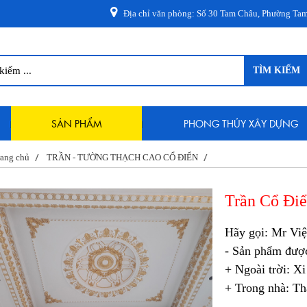
Địa chỉ văn phòng: Số 30 Tam Châu, Phường Tam Phú, Th
TÌM KIẾM
SẢN PHẨM
PHONG THỦY XÂY DỰNG
ang chủ
TRẦN - TƯỜNG THẠCH CAO CỔ ĐIỂN
Trần Cổ Đi
Hãy gọi: Mr Vi
- Sản phẩm đượ
+ Ngoài trời: X
+ Trong nhà: Thạ