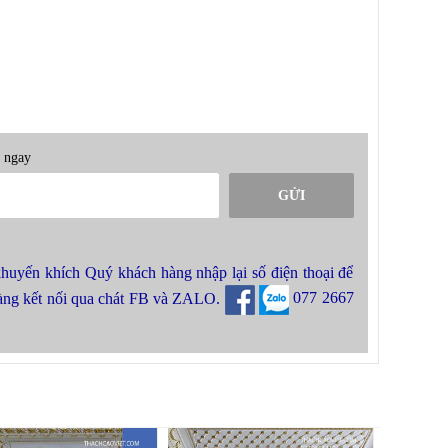
i ngay
GỬI
khuyến khích Quý khách hàng nhập lại số điện thoại để
hàng kết nối qua chát FB và ZALO.
077 2667