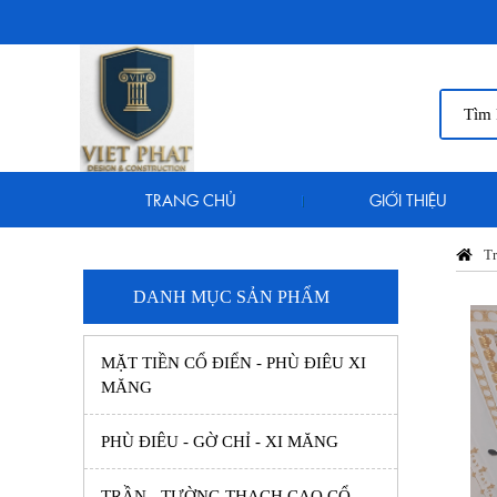
TRANG CHỦ
GIỚI THIỆU
Tr
DANH MỤC SẢN PHẨM
MẶT TIỀN CỔ ĐIỂN - PHÙ ĐIÊU XI
MĂNG
PHÙ ĐIÊU - GỜ CHỈ - XI MĂNG
TRẦN - TƯỜNG THẠCH CAO CỔ