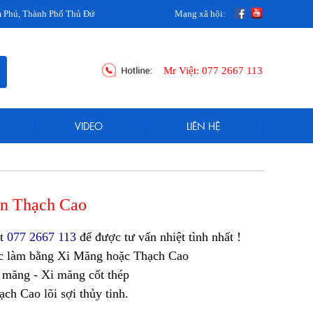
ành Phố Thủ Đức, TPHCM
Mạng xã hội:
Mr Việt:
077 2667 113
VIDEO
LIÊN HỆ
ển Thạch Cao
ệt
077 2667 113
để được tư vấn nhiệt tình nhất !
c làm bằng Xi Măng hoặc Thạch Cao
i măng - Xi măng cốt thép
ch Cao lõi sợi thủy tinh.