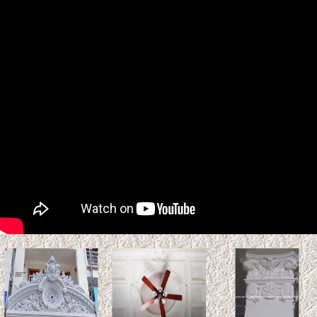
Tuổi Kỷ Tỵ 1989 làm nhà 2027:
Phạm Kim Lâu & Hoang Ốc.
Năm 2027 (Đinh Mùi), gia chủ tuổi Kỷ Tỵ 1989 bước sang
tuổi 39 ...
Xem thêm >>
So sánh gỗ Teak và gỗ Sồi:
Loại nào tốt hơn? Độ bền &
Báo giá
Gỗ Teak (gỗ Giá Tỵ) và gỗ sồi là
hai vật liệu tự nhiên phổ biến trong thiết kế nội thất và kiến
trúc. ...
Xem thêm >>
Cách tính chi phí xây biệt thự