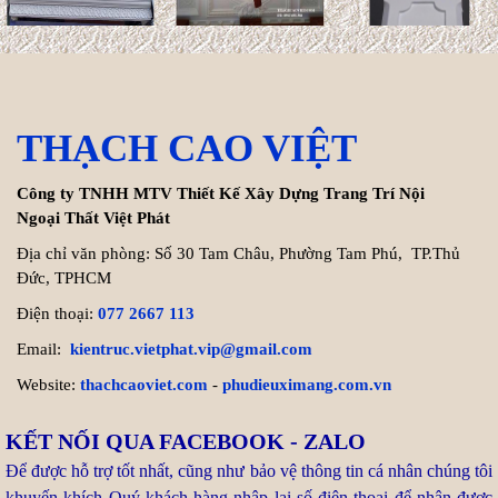
200m2 chính xác nhất
Hiện nay, chi phí thi công hoàn
thiện trọn gói biệt thự
200m2 dao động từ 8.000.000 VNĐ/m² cho đến ...
THẠCH CAO VIỆT
Xem thêm >>
Công ty TNHH MTV Thiết Kế Xây Dựng Trang Trí Nội
Ngoại Thất Việt Phát
Tuổi Kỷ Dậu 1969 làm nhà
Địa chỉ văn phòng: Số 30 Tam Châu, Phường Tam Phú, TP.Thủ
2027: Cơ hội Vàng đón thọ
tuổi 59
Đức, TPHCM
Điện thoại:
077 2667 113
Bước sang năm 2027 (Đinh
Email:
kientruc.vietphat.vip@gmail.com
Mùi), gia chủ tuổi Kỷ Dậu 1969
chạm ngưỡng 59 tuổi (tuổi mụ). Trong dân gian, nhiều người
Website:
thachcaoviet.com
-
phudieuximang.com.vn
thường e ngại ...
KẾT NỐI QUA FACEBOOK - ZALO
Xem thêm >>
Để được hỗ trợ tốt nhất, cũng như bảo vệ thông tin cá nhân chúng tôi
khuyến khích Quý khách hàng nhập lại số điện thoại để nhận được