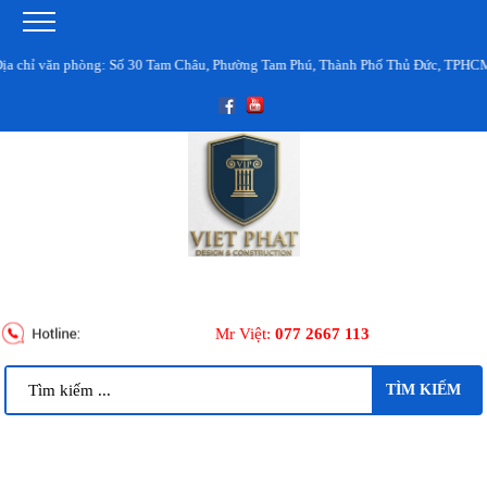
văn phòng: Số 30 Tam Châu, Phường Tam Phú, Thành Phố Thủ Đức, TPHCM
Mr Việt:
077 2667 113
TÌM KIẾM