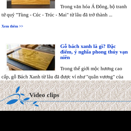
Trong văn hóa Á Đông, bộ tranh
tứ quý "Tùng - Cúc - Trúc - Mai" từ lâu đã trở thành ...
Xem thêm >>
Gỗ bách xanh là gì? Đặc
điểm, ý nghĩa phong thủy vạn
niên
Trong thế giới mộc hương cao
cấp, gỗ Bách Xanh từ lâu đã được ví như "quân vương" của
các ...
Xem thêm >>
Video clips
Tuổi Kỷ Tỵ 1989 làm nhà
2027: Phạm Kim Lâu &
Hoang Ốc