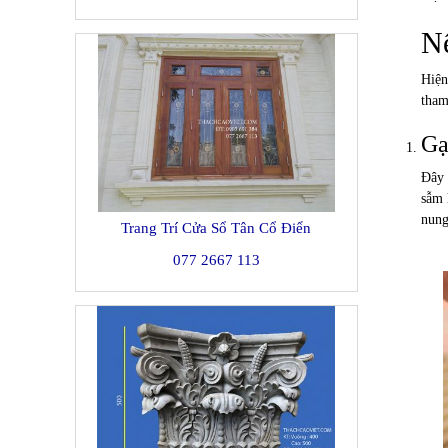
Nê
Hiện
tham
Gạ
Đây 
sẫm 
nung
Trang Trí Cửa Sổ Tân Cổ Điển
077 2667 113