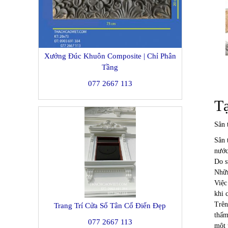
Xưởng Đúc Khuôn Composite | Chỉ Phân
Tầng
077 2667 113
Tạ
Sân 
Sân 
nước
Do s
Nhữn
Việc
khi 
Trên
Trang Trí Cửa Sổ Tân Cổ Điển Đẹp
thấm
077 2667 113
một 