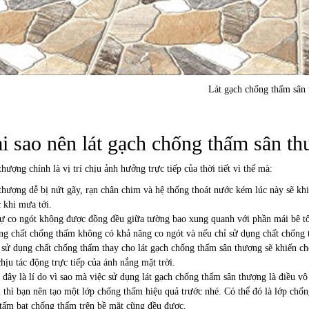
Lát gạch chống thấm sân
i sao nên lát gạch chống thấm sân t
thượng chính là vị trí chịu ảnh hưởng trực tiếp của thời tiết vì thế mà:
thượng dễ bị nứt gãy, rạn chân chim và hệ thống thoát nước kém lúc này sẽ khi
 khi mưa tới.
ự co ngót không được đồng đều giữa tường bao xung quanh với phần mái bê tôn
g chất chống thấm không có khả năng co ngót và nếu chỉ sử dụng chất chống t
 sử dụng chất chống thấm thay cho lát gạch chống thấm sân thượng sẽ khiến ch
chịu tác động trực tiếp của ánh nắng mặt trời.
 đây là lí do vì sao mà việc sử dụng lát gạch chống thấm sân thượng là điều vô
 thì bạn nên tạo một lớp chống thấm hiệu quả trước nhé. Có thể đó là lớp chốn
tấm bạt chống thấm trên bề mặt cũng đều được.