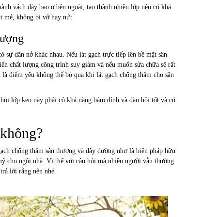
thành vách dày bao ở bên ngoài, tạo thành nhiều lớp nên có khả
t mẻ, không bị vỡ hay nứt.
hượng
ó sự dãn nở khác nhau. Nếu lát gạch trực tiếp lên bề mặt sân
khiến chất lượng công trình suy giảm và nếu muốn sửa chữa sẽ rất
 là điểm yếu không thể bỏ qua khi lát gạch chống thấm cho sân
hỏi lớp keo này phải có khả năng bám dính và đàn hồi tốt và có
 không?
ôn gạch chống thấm sân thượng và đây dường như là biện pháp hữu
ỹ cho ngôi nhà. Vì thế với câu hỏi mà nhiều người vẫn thường
rả lời rằng nên nhé.