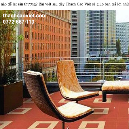
 nào để lát sân thượng? Bài viết sau đây Thạch Cao Việt sẽ giúp bạn trả lời nhữ