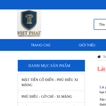
TRANG CHỦ
GIỚI THIỆU
Tr
DANH MỤC SẢN PHẨM
Lát
MẶT TIỀN CỔ ĐIỂN - PHÙ ĐIÊU XI
MĂNG
Lát 
bạn 
PHÙ ĐIÊU - GỜ CHỈ - XI MĂNG
Sân 
thượ