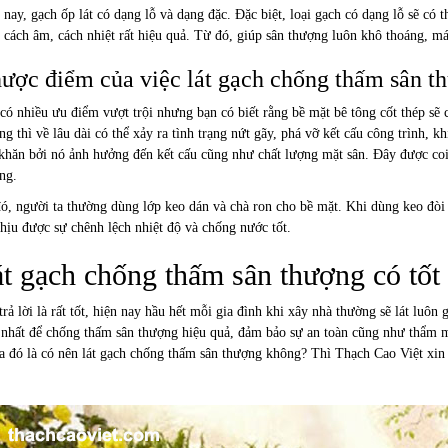
 nay, gạch ốp lát có dạng lỗ và dạng đặc. Đặc biệt, loại gạch có dạng lỗ sẽ có 
 cách âm, cách nhiệt rất hiệu quả. Từ đó, giúp sân thượng luôn khô thoáng, má
ược điểm của việc lát gạch chống thấm sân t
có nhiều ưu điểm vượt trội nhưng bạn có biết rằng bề mặt bê tông cốt thép sẽ c
ng thì về lâu dài có thể xảy ra tình trạng nứt gãy, phá vỡ kết cấu công trình, 
khăn bởi nó ảnh hưởng đến kết cấu cũng như chất lượng mặt sân. Đây được coi
ng.
ó, người ta thường dùng lớp keo dán và chà ron cho bề mặt. Khi dùng keo đòi 
chịu được sự chênh lệch nhiệt độ và chống nước tốt.
t gạch chống thấm sân thượng có tốt
trả lời là rất tốt, hiện nay hầu hết mỗi gia đình khi xây nhà thường sẽ lát lu
 nhất để chống thấm sân thượng hiệu quả, đảm bảo sự an toàn cũng như thẩm m
ra đó là có nên lát gạch chống thấm sân thượng không? Thì Thạch Cao Việt xin t