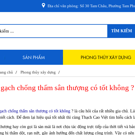
Địa chỉ văn phòng: Số 30 Tam Châu, Phường Tam Phú, Thành Ph
TÌM KIẾM
SẢN PHẨM
PHONG THỦY XÂY DỰNG
ang chủ
Phong thủy xây dựng
 gạch chống thấm sân thượng có tốt không ?
gạch chống thấm sân thượng có tốt không
? là câu hỏi của rất nhiều gia chủ. L
biết cách. Để đem lại hiệu quả tốt nhất thì cùng Thạch Cao Việt tìm hiểu cách 
thượng hay còn gọi là sàn mái là nơi chịu tác động trực tiếp của thời tiết và bả
ng bị thấm dột, rạn nứt, gây ảnh hưởng đến chất lượng công trình. Vậy có nê