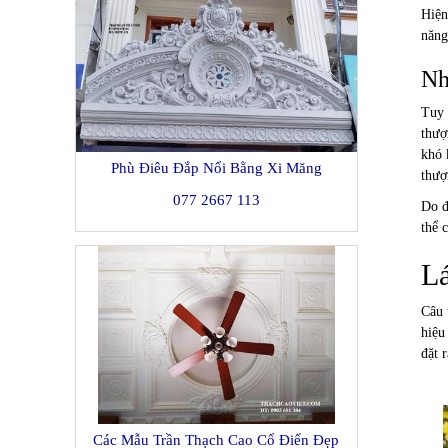
Hiện
năng
Nh
Tuy 
thượ
khó 
Phù Điêu Đắp Nổi Bằng Xi Măng
thượ
077 2667 113
Do đ
thể 
Lá
Câu 
hiệu
đặt 
Các Mẫu Trần Thạch Cao Cổ Điển Đẹp