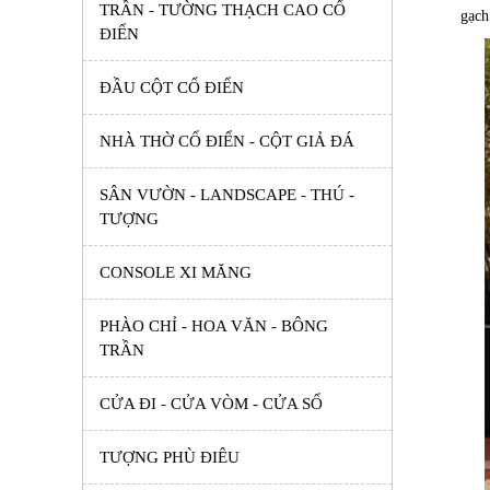
TRẦN - TƯỜNG THẠCH CAO CỔ
gạch
ĐIỂN
ĐẦU CỘT CỔ ĐIỂN
NHÀ THỜ CỔ ĐIỂN - CỘT GIẢ ĐÁ
SÂN VƯỜN - LANDSCAPE - THÚ -
TƯỢNG
CONSOLE XI MĂNG
PHÀO CHỈ - HOA VĂN - BÔNG
TRẦN
CỬA ĐI - CỬA VÒM - CỬA SỔ
TƯỢNG PHÙ ĐIÊU