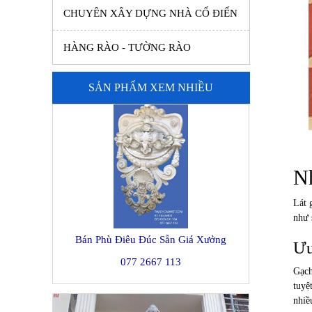
CHUYÊN XÂY DỰNG NHÀ CỔ ĐIỂN
HÀNG RÀO - TƯỜNG RÀO
SẢN PHẨM XEM NHIỀU
Nh
Lát 
như 
Bán Phù Điêu Đúc Sẵn Giá Xưởng
Ưu
077 2667 113
Gạch
tuyệ
nhiề