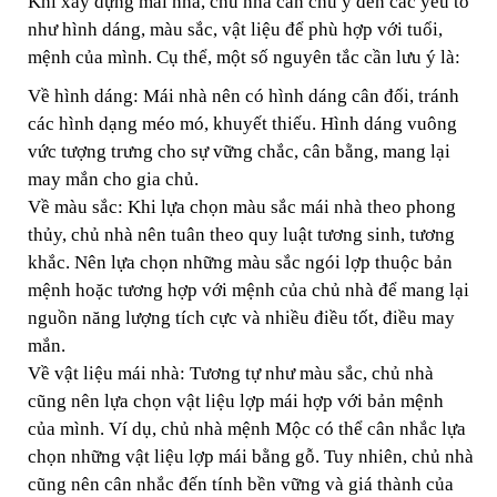
Khi xây dựng mái nhà, chủ nhà cần chú ý đến các yếu tố
như hình dáng, màu sắc, vật liệu để phù hợp với tuổi,
mệnh của mình. Cụ thể, một số nguyên tắc cần lưu ý là:
Về hình dáng: Mái nhà nên có hình dáng cân đối, tránh
các hình dạng méo mó, khuyết thiếu. Hình dáng vuông
vức tượng trưng cho sự vững chắc, cân bằng, mang lại
may mắn cho gia chủ.
Về màu sắc: Khi lựa chọn màu sắc mái nhà theo phong
thủy, chủ nhà nên tuân theo quy luật tương sinh, tương
khắc. Nên lựa chọn những màu sắc ngói lợp thuộc bản
mệnh hoặc tương hợp với mệnh của chủ nhà để mang lại
nguồn năng lượng tích cực và nhiều điều tốt, điều may
mắn.
Về vật liệu mái nhà: Tương tự như màu sắc, chủ nhà
cũng nên lựa chọn vật liệu lợp mái hợp với bản mệnh
của mình. Ví dụ, chủ nhà mệnh Mộc có thể cân nhắc lựa
chọn những vật liệu lợp mái bằng gỗ. Tuy nhiên, chủ nhà
cũng nên cân nhắc đến tính bền vững và giá thành của