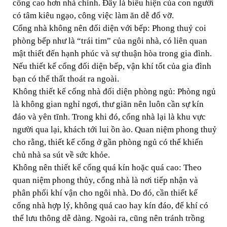
cổng cao hơn nhà chính. Đây là biểu hiện của con người
có tâm kiêu ngạo, công việc làm ăn dễ đổ vỡ.
Cổng nhà không nên đối diện với bếp: Phong thuỷ coi
phòng bếp như là “trái tim” của ngôi nhà, có liên quan
mật thiết đến hạnh phúc và sự thuận hòa trong gia đình.
Nếu thiết kế cổng đối diện bếp, vận khí tốt của gia đình
bạn có thể thất thoát ra ngoài.
Không thiết kế cổng nhà đối diện phòng ngủ: Phòng ngủ
là không gian nghỉ ngơi, thư giãn nên luôn cần sự kín
đáo và yên tĩnh. Trong khi đó, cổng nhà lại là khu vực
người qua lại, khách tới lui ồn ào. Quan niệm phong thuỷ
cho rằng, thiết kế cổng ở gần phòng ngủ có thể khiến
chủ nhà sa sút về sức khỏe.
Không nên thiết kế cổng quá kín hoặc quá cao: Theo
quan niệm phong thủy, cổng nhà là nơi tiếp nhận và
phân phối khí vận cho ngôi nhà. Do đó, cần thiết kế
cổng nhà hợp lý, không quá cao hay kín đáo, để khí có
thể lưu thông dễ dàng. Ngoài ra, cũng nên tránh trồng