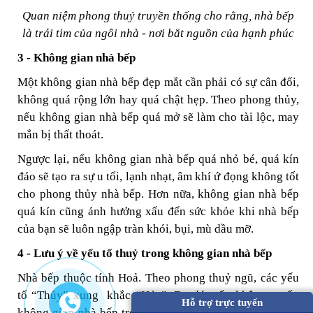
Quan niệm phong thuỷ truyền thống cho rằng, nhà bếp
là trái tim của ngôi nhà - nơi bắt nguồn của hạnh phúc
3 - Không gian nhà bếp
Một không gian nhà bếp đẹp mắt cần phải có sự cân đối,
không quá rộng lớn hay quá chật hẹp. Theo phong thủy,
nếu không gian nhà bếp quá mở sẽ làm cho tài lộc, may
mắn bị thất thoát.
Ngược lại, nếu không gian nhà bếp quá nhỏ bé, quá kín
đáo sẽ tạo ra sự u tối, lạnh nhạt, âm khí ứ đọng không tốt
cho phong thủy nhà bếp. Hơn nữa, không gian nhà bếp
quá kín cũng ảnh hưởng xấu đến sức khỏe khi nhà bếp
của bạn sẽ luôn ngập tràn khói, bụi, mù dầu mỡ.
4 - Lưu ý về yếu tố thuỷ trong không gian nhà bếp
Nhà bếp thuộc tính Hoả. Theo phong thuỷ ngũ, các yếu
tố “Thủy” xung khắc “Hỏa”. Do đó, nếu không muốn
Hỗ trợ trực tuyến
không gian nhà bếp trở nên lạnh lẽo và ảm đạm thì bạn