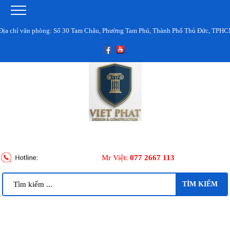
hòng: Số 30 Tam Châu, Phường Tam Phú, Thành Phố Thủ Đức, TPHCM
Mr Việt:
077 2667 113
TÌM KIẾM