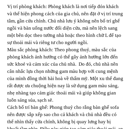
Vị trí phòng khách: Phòng khách là nơi tiếp đón khách
và thể hiện phong cách của gia chủ, nên đặt ở vị trí trung
tâm, gần cửa chính. Chủ nhà lưu ý không nên bố trí ghế
ngồi và bàn uống nước đối diện cửa, mà nên lệch sang
một bên dọc theo tường nhà hoặc theo hình chữ L để tạo
sự thoải mái và riêng tư cho người ngồi.
Màu sắc phòng khách: Theo phong thuỷ, màu sắc của
phòng khách ảnh hưởng có thể gây ảnh hưởng lớn đến
sức khoẻ và cảm xúc của chủ nhà. Do đó, chủ nhà nên
cân nhắc lựa chọn những gam màu hợp với cung mệnh
của mình đồng thời hài hoà về thẩm mỹ. Một xu thế đang
rất được ưa chuộng hiện nay là sử dụng gam màu sáng,
nhẹ nhàng tạo cảm giác thoải mái và giúp không gian
luôn sáng sủa, sạch sẽ.
Cách bố trí bàn ghế: Phong thuỷ cho rằng bàn ghế sofa
nên được sắp xếp sao cho cả khách và chủ nhà đều có
thể nhìn thấy cửa chính, không bị quay lưng hay bị
khuất tầm nhìn. Điều này giúp tạo cảm giác thoải mái, an