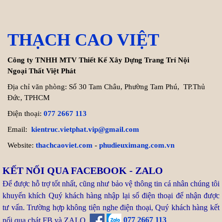
Cách tính chi phí xây biệt thự
THẠCH CAO VIỆT
200m2 chính xác nhất
Hiện nay, chi phí thi công hoàn
Công ty TNHH MTV Thiết Kế Xây Dựng Trang Trí Nội
Ngoại Thất Việt Phát
thiện trọn gói biệt thự
200m2 dao động từ 8.000.000 VNĐ/m² cho đến ...
Địa chỉ văn phòng: Số 30 Tam Châu, Phường Tam Phú, TP.Thủ
Đức, TPHCM
Xem thêm >>
Điện thoại:
077 2667 113
Email:
kientruc.vietphat.vip@gmail.com
Tuổi Kỷ Dậu 1969 làm nhà
Website:
thachcaoviet.com
-
phudieuximang.com.vn
2027: Cơ hội Vàng đón thọ
tuổi 59
KẾT NỐI QUA FACEBOOK - ZALO
Bước sang năm 2027 (Đinh
Để được hỗ trợ tốt nhất, cũng như bảo vệ thông tin cá nhân chúng tôi
Mùi), gia chủ tuổi Kỷ Dậu 1969
khuyến khích Quý khách hàng nhập lại số điện thoại để nhận được
chạm ngưỡng 59 tuổi (tuổi mụ). Trong dân gian, nhiều người
tư vấn. Trường hợp không tiện nghe điện thoại, Quý khách hàng kết
thường e ngại ...
nối qua chát FB và ZALO.
077 2667 113