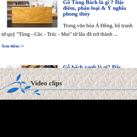
điểm, phân loại & Ý nghĩa
phong thủy
Trong văn hóa Á Đông, bộ tranh
tứ quý "Tùng - Cúc - Trúc - Mai" từ lâu đã trở thành ...
Xem thêm >>
Gỗ bách xanh là gì? Đặc
điểm, ý nghĩa phong thủy vạn
niên
Video clips
Trong thế giới mộc hương cao
cấp, gỗ Bách Xanh từ lâu đã được ví như "quân vương" của
các ...
Xem thêm >>
Tuổi Kỷ Tỵ 1989 làm nhà