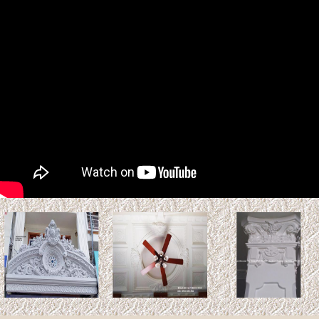
2027: Phạm Kim Lâu &
Hoang Ốc
Tuổi Kỷ Tỵ 1989 làm nhà 2027:
Phạm Kim Lâu & Hoang Ốc.
Năm 2027 (Đinh Mùi), gia chủ tuổi Kỷ Tỵ 1989 bước sang
tuổi 39 ...
Xem thêm >>
So sánh gỗ Teak và gỗ Sồi:
Loại nào tốt hơn? Độ bền &
Báo giá
Gỗ Teak (gỗ Giá Tỵ) và gỗ sồi là
hai vật liệu tự nhiên phổ biến trong thiết kế nội thất và kiến
trúc. ...
Xem thêm >>