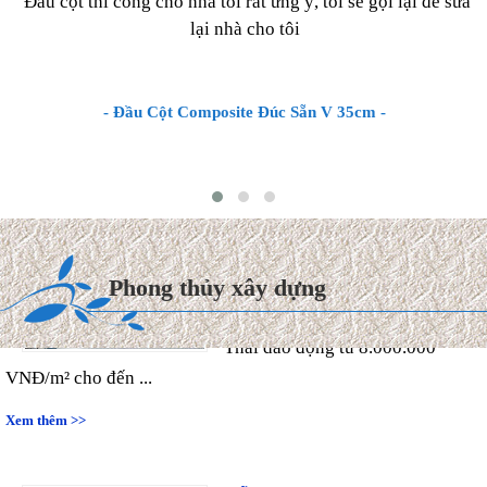
Đầu cột thi công cho nhà tôi rất ưng ý, tôi sẽ gọi lại để sửa
lại nhà cho tôi
- Đầu Cột Composite Đúc Sẵn V 35cm -
Chi phí xây dựng & Hoàn
thiện Biệt thự mái Thái 2027
Hiện nay, chi phí thi công hoàn
Phong thủy xây dựng
thiện trọn gói biệt thự mái
Thái dao động từ 8.000.000
VNĐ/m² cho đến ...
Xem thêm >>
Gỗ Tùng Bách là gì ? Đặc