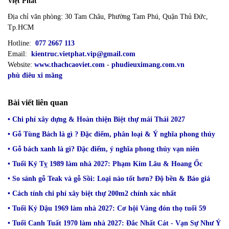
Việt Phát
Địa chỉ văn phòng: 30 Tam Châu, Phường Tam Phú, Quận Thủ Đức,
Tp.HCM
Hotline:
077 2667 113
Email:
kientruc.vietphat.vip@gmail.com
Website:
www.thachcaoviet.com
-
phudieuximang.com.vn
phù điêu xi măng
Bài viết liên quan
• Chi phí xây dựng & Hoàn thiện Biệt thự mái Thái 2027
• Gỗ Tùng Bách là gì ? Đặc điểm, phân loại & Ý nghĩa phong thủy
• Gỗ bách xanh là gì? Đặc điểm, ý nghĩa phong thủy vạn niên
• Tuổi Kỷ Tỵ 1989 làm nhà 2027: Phạm Kim Lâu & Hoang Ốc
• So sánh gỗ Teak và gỗ Sồi: Loại nào tốt hơn? Độ bền & Báo giá
• Cách tính chi phí xây biệt thự 200m2 chính xác nhất
• Tuổi Kỷ Dậu 1969 làm nhà 2027: Cơ hội Vàng đón thọ tuổi 59
• Tuổi Canh Tuất 1970 làm nhà 2027: Đắc Nhất Cát - Vạn Sự Như Ý