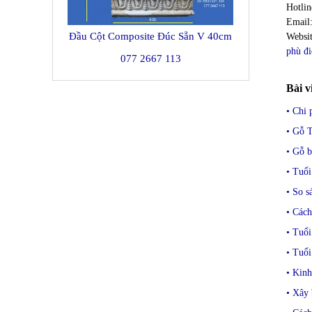
Hotli
Emai
Đầu Cột Composite Đúc Sẵn V 40cm
Websi
phù đi
077 2667 113
Bài v
• Chi 
• Gỗ T
• Gỗ b
• Tuổ
• So s
• Cách
• Tuổi
• Tuổ
• Kin
• Xây 