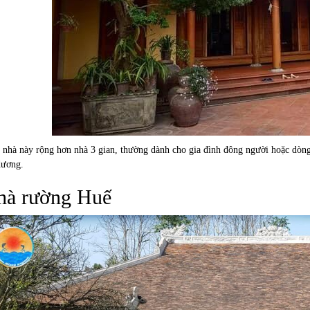
 nhà này rộng hơn nhà 3 gian, thường dành cho gia đình đông người hoặc dòng
ương.
hà rường Huế