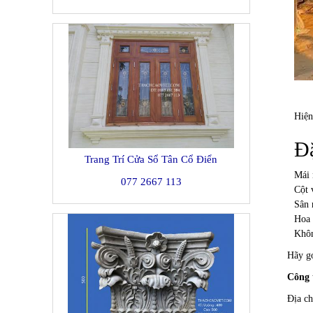
Hiện
Đặ
Trang Trí Cửa Sổ Tân Cổ Điển
Mái 
077 2667 113
Cột 
Sân 
Hoa 
Khôn
Hãy gọ
Công 
Địa c