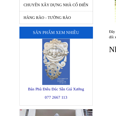
CHUYÊN XÂY DỰNG NHÀ CỔ ĐIỂN
HÀNG RÀO - TƯỜNG RÀO
Đây 
SẢN PHẨM XEM NHIỀU
đối 
Nh
Bán Phù Điêu Đúc Sẵn Giá Xưởng
077 2667 113