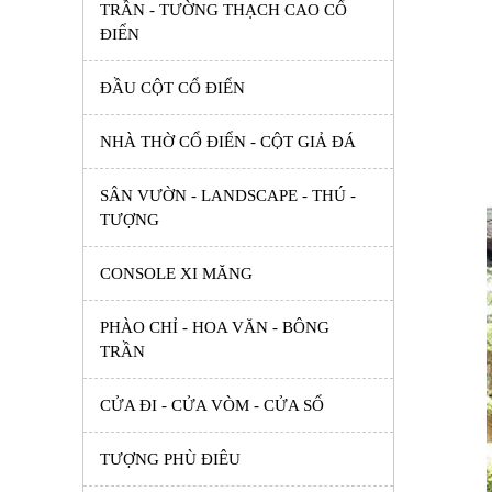
TRẦN - TƯỜNG THẠCH CAO CỔ
ĐIỂN
ĐẦU CỘT CỔ ĐIỂN
NHÀ THỜ CỔ ĐIỂN - CỘT GIẢ ĐÁ
SÂN VƯỜN - LANDSCAPE - THÚ -
TƯỢNG
CONSOLE XI MĂNG
PHÀO CHỈ - HOA VĂN - BÔNG
TRẦN
CỬA ĐI - CỬA VÒM - CỬA SỔ
TƯỢNG PHÙ ĐIÊU