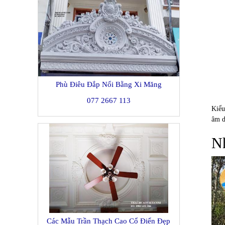
Phù Điêu Đắp Nổi Bằng Xi Măng
077 2667 113
Kiểu
âm d
N
Các Mẫu Trần Thạch Cao Cổ Điển Đẹp