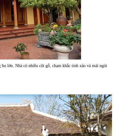
 họ lớn. Nhà có nhiều cột gỗ, chạm khắc tinh xảo và mái ngói