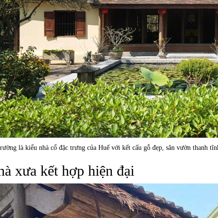
rường là kiểu nhà cổ đặc trưng của Huế với kết cấu gỗ đẹp, sân vườn thanh tĩnh
à xưa kết hợp hiện đại