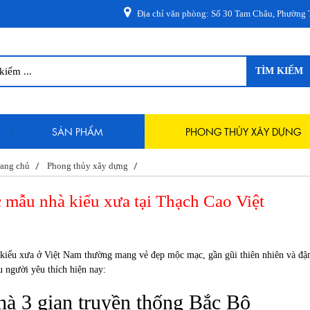
Địa chỉ văn phòng: Số 30 Tam Châu, Phường Tam Phú, 
TÌM KIẾM
SẢN PHẨM
PHONG THỦY XÂY DỰNG
ang chủ
Phong thủy xây dựng
 mẫu nhà kiểu xưa tại Thạch Cao Việt
kiểu xưa ở Việt Nam thường mang vẻ đẹp mộc mạc, gần gũi thiên nhiên và đậm
u người yêu thích hiện nay:
à 3 gian truyền thống Bắc Bộ