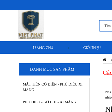
TRANG CHỦ
GIỚI THIỆU
Tr
DANH MỤC SẢN PHẨM
Các
MẶT TIỀN CỔ ĐIỂN - PHÙ ĐIÊU XI
MĂNG
Nhà 
nhiề
PHÙ ĐIÊU - GỜ CHỈ - XI MĂNG
Nh