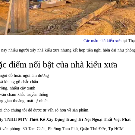
Các mẫu nhà kiểu xưa
tại Thạ
 nay nhiều người xây nhà kiểu xưa nhưng kết hợp tiện nghi hiện đại như phòng
c điểm nổi bật của nhà kiểu xưa
ngói đỏ hoặc ngói âm dương
và khung gỗ chắc chắn
rộng, nhiều cây xanh
văn chạm khắc truyền thống
g gian thoáng, mát tự nhiên
i cho chúng tôi để được tư vấn rõ hơn về sản phẩm.
ty TNHH MTV Thiết Kế Xây Dựng Trang Trí Nội Ngoại Thất Việt Phát
hỉ văn phòng: 30 Tam Châu, Phường Tam Phú, Quận Thủ Đức, Tp.HCM