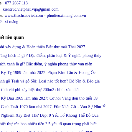
ne:
077 2667 113
l:
kientruc.vietphat.vip@gmail.com
te:
www.thachcaoviet.com
-
phudieuximang.com.vn
êu xi măng
iết liên quan
phí xây dựng & Hoàn thiện Biệt thự mái Thái 2027
ùng Bách là gì ? Đặc điểm, phân loại & Ý nghĩa phong thủy
ách xanh là gì? Đặc điểm, ý nghĩa phong thủy vạn niên
i Kỷ Tỵ 1989 làm nhà 2027: Phạm Kim Lâu & Hoang Ốc
ánh gỗ Teak và gỗ Sồi: Loại nào tốt hơn? Độ bền & Báo giá
 tính chi phí xây biệt thự 200m2 chính xác nhất
 Kỷ Dậu 1969 làm nhà 2027: Cơ hội Vàng đón thọ tuổi 59
i Canh Tuất 1970 làm nhà 2027: Đắc Nhất Cát - Vạn Sự Như Ý
h Nghiệm Xây Biệt Thự Đẹp: 9 Yếu Tố Không Thể Bỏ Qua
biệt thự cần bao nhiêu tiền ? 5 yếu tố quan trọng phải biết