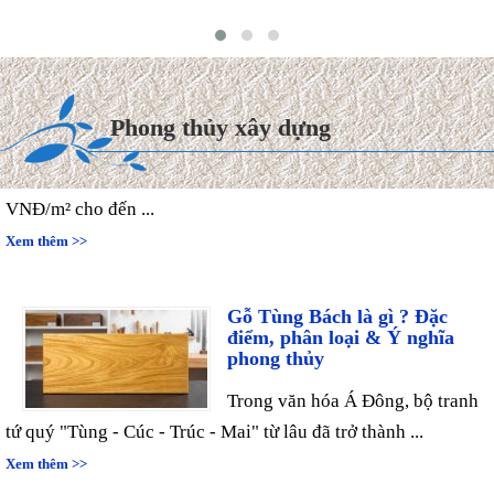
Chi phí xây dựng & Hoàn
thiện Biệt thự mái Thái 2027
Hiện nay, chi phí thi công hoàn
Phong thủy xây dựng
thiện trọn gói biệt thự mái
Thái dao động từ 8.000.000
VNĐ/m² cho đến ...
Xem thêm >>
Gỗ Tùng Bách là gì ? Đặc
điểm, phân loại & Ý nghĩa
phong thủy
Trong văn hóa Á Đông, bộ tranh
tứ quý "Tùng - Cúc - Trúc - Mai" từ lâu đã trở thành ...
Xem thêm >>