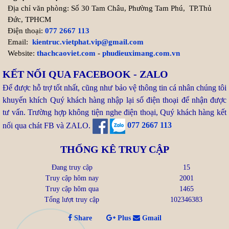
Địa chỉ văn phòng: Số 30 Tam Châu, Phường Tam Phú, TP.Thủ
Đức, TPHCM
Tuổi Kỷ Dậu 1969 làm nhà
Điện thoại:
077 2667 113
2027: Cơ hội Vàng đón thọ
Email:
kientruc.vietphat.vip@gmail.com
tuổi 59
Website:
thachcaoviet.com
-
phudieuximang.com.vn
Bước sang năm 2027 (Đinh
KẾT NỐI QUA FACEBOOK - ZALO
Mùi), gia chủ tuổi Kỷ Dậu 1969
Để được hỗ trợ tốt nhất, cũng như bảo vệ thông tin cá nhân chúng tôi
chạm ngưỡng 59 tuổi (tuổi mụ). Trong dân gian, nhiều người
khuyến khích Quý khách hàng nhập lại số điện thoại để nhận được
thường e ngại ...
tư vấn. Trường hợp không tiện nghe điện thoại, Quý khách hàng kết
nối qua chát FB và ZALO.
077 2667 113
Xem thêm >>
THỐNG KÊ TRUY CẬP
Tuổi Canh Tuất 1970 làm nhà
Đang truy cập
15
2027: Đắc Nhất Cát - Vạn Sự
Truy cập hôm nay
2001
Như Ý
Truy cập hôm qua
1465
Bước sang năm 2027 (Đinh
Tổng lượt truy cập
102346383
Mùi), gia chủ tuổi Canh Tuất
Share
Plus
Gmail
1970 chạm ngưỡng 58 tuổi (tuổi mụ). Đây là giai đoạn "độ ...