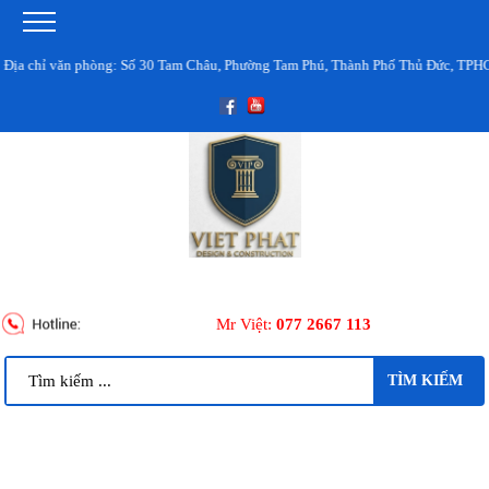
hỉ văn phòng: Số 30 Tam Châu, Phường Tam Phú, Thành Phố Thủ Đức, TPHCM
Mr Việt:
077 2667 113
TÌM KIẾM