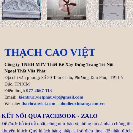
Cách tính chi phí xây biệt thự
200m2 chính xác nhất
Hiện nay, chi phí thi công hoàn
thiện trọn gói biệt thự
THẠCH CAO VIỆT
200m2 dao động từ 8.000.000 VNĐ/m² cho đến ...
Xem thêm >>
Công ty TNHH MTV Thiết Kế Xây Dựng Trang Trí Nội
Ngoại Thất Việt Phát
Địa chỉ văn phòng: Số 30 Tam Châu, Phường Tam Phú, TP.Thủ
Tuổi Kỷ Dậu 1969 làm nhà
Đức, TPHCM
2027: Cơ hội Vàng đón thọ
Điện thoại:
077 2667 113
tuổi 59
Email:
kientruc.vietphat.vip@gmail.com
Website:
thachcaoviet.com
-
phudieuximang.com.vn
Bước sang năm 2027 (Đinh
Mùi), gia chủ tuổi Kỷ Dậu 1969
KẾT NỐI QUA FACEBOOK - ZALO
chạm ngưỡng 59 tuổi (tuổi mụ). Trong dân gian, nhiều người
Để được hỗ trợ tốt nhất, cũng như bảo vệ thông tin cá nhân chúng tôi
thường e ngại ...
khuyến khích Quý khách hàng nhập lại số điện thoại để nhận được