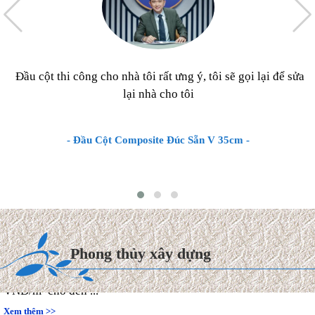
Đầu cột thi công cho nhà tôi rất ưng ý, tôi sẽ gọi lại để sửa
lại nhà cho tôi
- Đầu Cột Composite Đúc Sẵn V 35cm -
Chi phí xây dựng & Hoàn
thiện Biệt thự mái Thái 2027
Hiện nay, chi phí thi công hoàn
thiện trọn gói biệt thự mái
Phong thủy xây dựng
Thái dao động từ 8.000.000
VNĐ/m² cho đến ...
Xem thêm >>