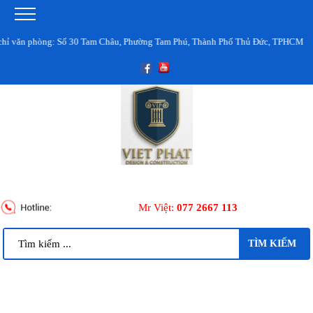
n phòng: Số 30 Tam Châu, Phường Tam Phú, Thành Phố Thủ Đức, TPHCM
Mr Việt:
077 2667 113
TÌM KIẾM