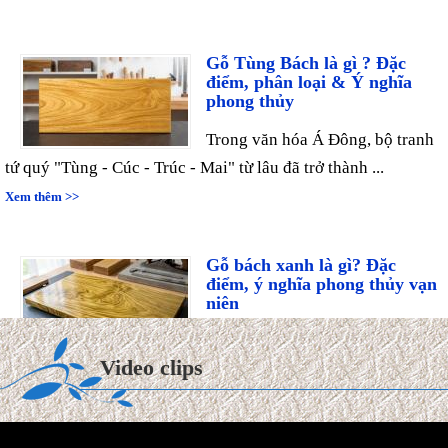
Gỗ Tùng Bách là gì ? Đặc
điểm, phân loại & Ý nghĩa
phong thủy
Trong văn hóa Á Đông, bộ tranh
tứ quý "Tùng - Cúc - Trúc - Mai" từ lâu đã trở thành ...
Xem thêm >>
Gỗ bách xanh là gì? Đặc
điểm, ý nghĩa phong thủy vạn
niên
Trong thế giới mộc hương cao
cấp, gỗ Bách Xanh từ lâu đã được ví như "quân vương" của
Video clips
các ...
Xem thêm >>