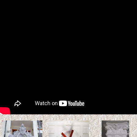
Tuổi Kỷ Tỵ 1989 làm nhà
2027: Phạm Kim Lâu &
Hoang Ốc
Tuổi Kỷ Tỵ 1989 làm nhà 2027:
Phạm Kim Lâu & Hoang Ốc.
Năm 2027 (Đinh Mùi), gia chủ tuổi Kỷ Tỵ 1989 bước sang
tuổi 39 ...
Xem thêm >>
So sánh gỗ Teak và gỗ Sồi:
Loại nào tốt hơn? Độ bền &
Báo giá
Gỗ Teak (gỗ Giá Tỵ) và gỗ sồi là
hai vật liệu tự nhiên phổ biến trong thiết kế nội thất và kiến
trúc. ...
Xem thêm >>