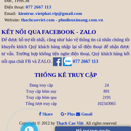
Đức, TPHCM
Tuổi Kỷ Dậu 1969 làm nhà
Điện thoại:
077 2667 113
2027: Cơ hội Vàng đón thọ
Email:
kientruc.vietphat.vip@gmail.com
tuổi 59
Website:
thachcaoviet.com
-
phudieuximang.com.vn
Bước sang năm 2027 (Đinh
KẾT NỐI QUA FACEBOOK - ZALO
Mùi), gia chủ tuổi Kỷ Dậu 1969
Để được hỗ trợ tốt nhất, cũng như bảo vệ thông tin cá nhân chúng tôi
chạm ngưỡng 59 tuổi (tuổi mụ). Trong dân gian, nhiều người
khuyến khích Quý khách hàng nhập lại số điện thoại để nhận được
thường e ngại ...
tư vấn. Trường hợp không tiện nghe điện thoại, Quý khách hàng kết
nối qua chát FB và ZALO.
077 2667 113
Xem thêm >>
THỐNG KÊ TRUY CẬP
Tuổi Canh Tuất 1970 làm nhà
Đang truy cập
24
2027: Đắc Nhất Cát - Vạn Sự
Truy cập hôm nay
891
Như Ý
Truy cập hôm qua
2191
Tổng lượt truy cập
102343065
Bước sang năm 2027 (Đinh
Mùi), gia chủ tuổi Canh Tuất
Share
Plus
Gmail
1970 chạm ngưỡng 58 tuổi (tuổi mụ). Đây là giai đoạn "độ ...
Copyright © 2012 by
Thạch Cao Việt
. All rights reserved
Xem thêm >>
Hỗ trợ trực tuyến