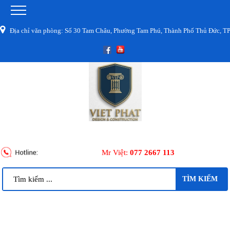
 chỉ văn phòng: Số 30 Tam Châu, Phường Tam Phú, Thành Phố Thủ Đức, TPHC
Mr Việt:
077 2667 113
TÌM KIẾM