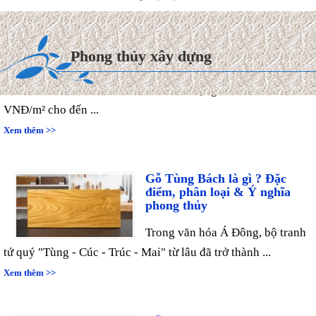
thiện Biệt thự mái Thái 2027
Hiện nay, chi phí thi công hoàn
Phong thủy xây dựng
thiện trọn gói biệt thự mái
Thái dao động từ 8.000.000
VNĐ/m² cho đến ...
Xem thêm >>
Gỗ Tùng Bách là gì ? Đặc
điểm, phân loại & Ý nghĩa
phong thủy
Trong văn hóa Á Đông, bộ tranh
tứ quý "Tùng - Cúc - Trúc - Mai" từ lâu đã trở thành ...
Xem thêm >>
Gỗ bách xanh là gì? Đặc