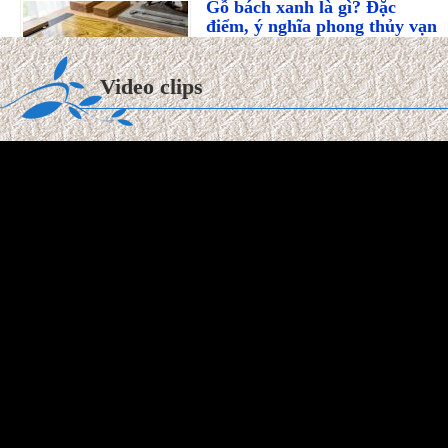
điểm, ý nghĩa phong thủy vạn
niên
Trong thế giới mộc hương cao
Video clips
cấp, gỗ Bách Xanh từ lâu đã được ví như "quân vương" của
các ...
Xem thêm >>
Tuổi Kỷ Tỵ 1989 làm nhà
2027: Phạm Kim Lâu &
Hoang Ốc
Tuổi Kỷ Tỵ 1989 làm nhà 2027:
Phạm Kim Lâu & Hoang Ốc.
Năm 2027 (Đinh Mùi), gia chủ tuổi Kỷ Tỵ 1989 bước sang
tuổi 39 ...
Xem thêm >>