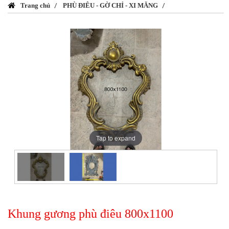
Trang chủ
PHÙ ĐIÊU - GỜ CHỈ - XI MĂNG
Tap to expand
Khung gương phù điêu 800x1100