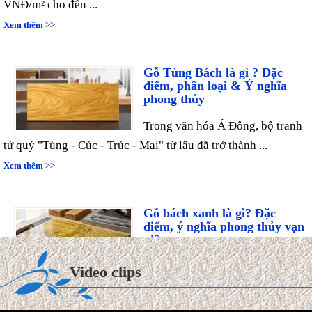
Xem thêm >>
Gỗ Tùng Bách là gì ? Đặc
điểm, phân loại & Ý nghĩa
phong thủy
Trong văn hóa Á Đông, bộ tranh
tứ quý "Tùng - Cúc - Trúc - Mai" từ lâu đã trở thành ...
Xem thêm >>
Gỗ bách xanh là gì? Đặc
điểm, ý nghĩa phong thủy vạn
niên
Trong thế giới mộc hương cao
Video clips
cấp, gỗ Bách Xanh từ lâu đã được ví như "quân vương" của
các ...