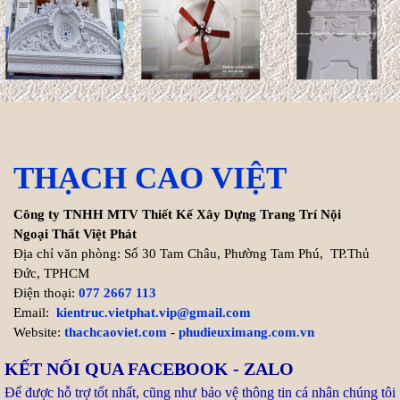
trúc. ...
Xem thêm >>
Cách tính chi phí xây biệt thự
200m2 chính xác nhất
Hiện nay, chi phí thi công hoàn
THẠCH CAO VIỆT
thiện trọn gói biệt thự
200m2 dao động từ 8.000.000 VNĐ/m² cho đến ...
Công ty TNHH MTV Thiết Kế Xây Dựng Trang Trí Nội
Xem thêm >>
Ngoại Thất Việt Phát
Địa chỉ văn phòng: Số 30 Tam Châu, Phường Tam Phú, TP.Thủ
Đức, TPHCM
Tuổi Kỷ Dậu 1969 làm nhà
Điện thoại:
077 2667 113
2027: Cơ hội Vàng đón thọ
Email:
kientruc.vietphat.vip@gmail.com
tuổi 59
Website:
thachcaoviet.com
-
phudieuximang.com.vn
Bước sang năm 2027 (Đinh
KẾT NỐI QUA FACEBOOK - ZALO
Mùi), gia chủ tuổi Kỷ Dậu 1969
Để được hỗ trợ tốt nhất, cũng như bảo vệ thông tin cá nhân chúng tôi