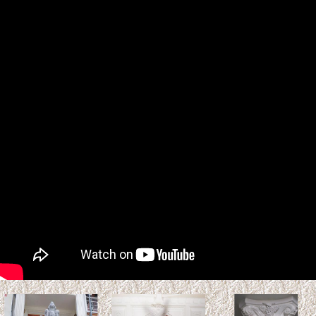
Xem thêm >>
Tuổi Kỷ Tỵ 1989 làm nhà
2027: Phạm Kim Lâu &
Hoang Ốc
Tuổi Kỷ Tỵ 1989 làm nhà 2027:
Phạm Kim Lâu & Hoang Ốc.
Năm 2027 (Đinh Mùi), gia chủ tuổi Kỷ Tỵ 1989 bước sang
tuổi 39 ...
Xem thêm >>
So sánh gỗ Teak và gỗ Sồi:
Loại nào tốt hơn? Độ bền &
Báo giá
Gỗ Teak (gỗ Giá Tỵ) và gỗ sồi là
hai vật liệu tự nhiên phổ biến trong thiết kế nội thất và kiến