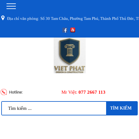
a chỉ văn phòng: Số 30 Tam Châu, Phường Tam Phú, Thành Phố Thủ Đức, TPHC
Mr Việt:
077 2667 113
TÌM KIẾM