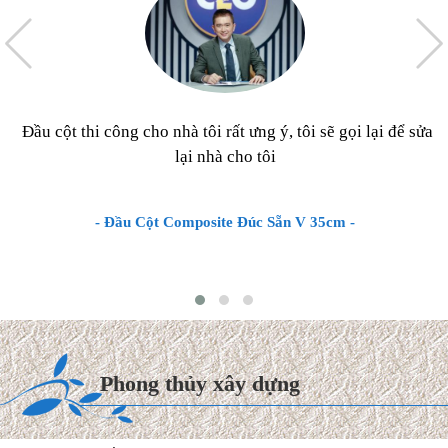
Đầu cột thi công cho nhà tôi rất ưng ý, tôi sẽ gọi lại để sửa
lại nhà cho tôi
- Đầu Cột Composite Đúc Sẵn V 35cm -
Chi phí xây dựng & Hoàn
thiện Biệt thự mái Thái 2027
Hiện nay, chi phí thi công hoàn
Phong thủy xây dựng
thiện trọn gói biệt thự mái
Thái dao động từ 8.000.000
VNĐ/m² cho đến ...