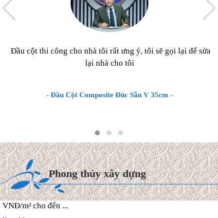
Đầu cột thi công cho nhà tôi rất ưng ý, tôi sẽ gọi lại để sửa
lại nhà cho tôi
- Đầu Cột Composite Đúc Sẵn V 35cm -
Chi phí xây dựng & Hoàn
thiện Biệt thự mái Thái 2027
Hiện nay, chi phí thi công hoàn
thiện trọn gói biệt thự mái
Phong thủy xây dựng
Thái dao động từ 8.000.000
VNĐ/m² cho đến ...
Xem thêm >>