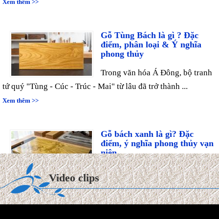
Gỗ Tùng Bách là gì ? Đặc
điểm, phân loại & Ý nghĩa
phong thủy
Trong văn hóa Á Đông, bộ tranh
tứ quý "Tùng - Cúc - Trúc - Mai" từ lâu đã trở thành ...
Xem thêm >>
Gỗ bách xanh là gì? Đặc
điểm, ý nghĩa phong thủy vạn
niên
Trong thế giới mộc hương cao
Video clips
cấp, gỗ Bách Xanh từ lâu đã được ví như "quân vương" của
các ...
Xem thêm >>