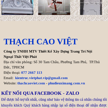
Xem thêm >>
Cách tính chi phí xây biệt thự
200m2 chính xác nhất
Hiện nay, chi phí thi công hoàn
THẠCH CAO VIỆT
thiện trọn gói biệt thự
200m2 dao động từ 8.000.000 VNĐ/m² cho đến ...
Công ty TNHH MTV Thiết Kế Xây Dựng Trang Trí Nội
Xem thêm >>
Ngoại Thất Việt Phát
Địa chỉ văn phòng: Số 30 Tam Châu, Phường Tam Phú, TP.Thủ
Đức, TPHCM
Tuổi Kỷ Dậu 1969 làm nhà
Điện thoại:
077 2667 113
2027: Cơ hội Vàng đón thọ
Email:
kientruc.vietphat.vip@gmail.com
tuổi 59
Website:
thachcaoviet.com
-
phudieuximang.com.vn
Bước sang năm 2027 (Đinh
KẾT NỐI QUA FACEBOOK - ZALO
Mùi), gia chủ tuổi Kỷ Dậu 1969
Để được hỗ trợ tốt nhất, cũng như bảo vệ thông tin cá nhân chúng tôi
chạm ngưỡng 59 tuổi (tuổi mụ). Trong dân gian, nhiều người
khuyến khích Quý khách hàng nhập lại số điện thoại để nhận được