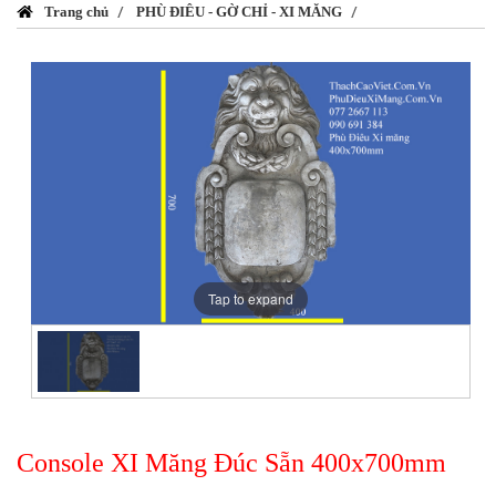
Trang chủ
PHÙ ĐIÊU - GỜ CHỈ - XI MĂNG
Tap to expand
Console XI Măng Đúc Sẵn 400x700mm