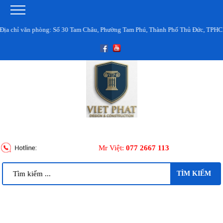
ỉ văn phòng: Số 30 Tam Châu, Phường Tam Phú, Thành Phố Thủ Đức, TPHCM
Mr Việt:
077 2667 113
TÌM KIẾM