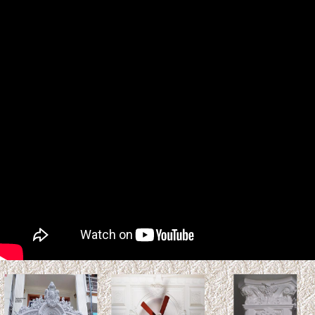
Tuổi Kỷ Tỵ 1989 làm nhà
2027: Phạm Kim Lâu &
Hoang Ốc
Tuổi Kỷ Tỵ 1989 làm nhà 2027:
Phạm Kim Lâu & Hoang Ốc.
Năm 2027 (Đinh Mùi), gia chủ tuổi Kỷ Tỵ 1989 bước sang
tuổi 39 ...
Xem thêm >>
So sánh gỗ Teak và gỗ Sồi:
Loại nào tốt hơn? Độ bền &
Báo giá
Gỗ Teak (gỗ Giá Tỵ) và gỗ sồi là
hai vật liệu tự nhiên phổ biến trong thiết kế nội thất và kiến
trúc. ...