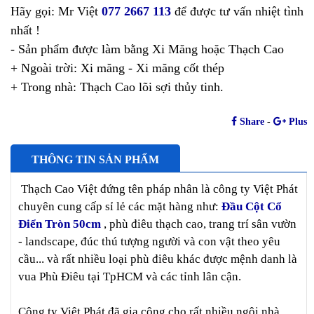
Hãy gọi: Mr Việt
077 2667 113
để được tư vấn nhiệt tình
nhất !
- Sản phẩm được làm bằng Xi Măng hoặc Thạch Cao
+ Ngoài trời: Xi măng - Xi măng cốt thép
+ Trong nhà: Thạch Cao lõi sợi thủy tinh.
Share
-
Plus
THÔNG TIN SẢN PHẨM
Thạch Cao Việt đứng tên pháp nhân là công ty Việt Phát
chuyên cung cấp sỉ lẻ các mặt hàng như:
Đầu Cột Cổ
Điển Tròn 50cm
, phù điêu thạch cao, trang trí sân vườn
- landscape, đúc thú tượng người và con vật theo yêu
cầu... và rất nhiều loại phù điêu khác được mệnh danh là
vua Phù Điêu tại TpHCM và các tỉnh lân cận.
Công ty Việt Phát đã gia công cho rất nhiều ngôi nhà