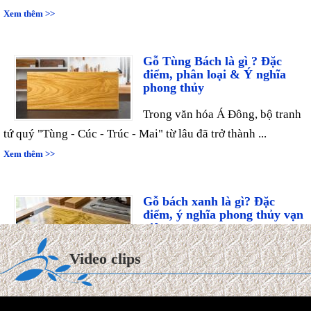
Xem thêm >>
Gỗ Tùng Bách là gì ? Đặc
điểm, phân loại & Ý nghĩa
phong thủy
Trong văn hóa Á Đông, bộ tranh
tứ quý "Tùng - Cúc - Trúc - Mai" từ lâu đã trở thành ...
Xem thêm >>
Gỗ bách xanh là gì? Đặc
điểm, ý nghĩa phong thủy vạn
niên
Trong thế giới mộc hương cao
Video clips
cấp, gỗ Bách Xanh từ lâu đã được ví như "quân vương" của
các ...
Xem thêm >>