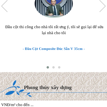
Đầu cột thi công cho nhà tôi rất ưng ý, tôi sẽ gọi lại để sửa
lại nhà cho tôi
- Đầu Cột Composite Đúc Sẵn V 35cm -
Chi phí xây dựng & Hoàn
thiện Biệt thự mái Thái 2027
Hiện nay, chi phí thi công hoàn
Phong thủy xây dựng
thiện trọn gói biệt thự mái
Thái dao động từ 8.000.000
VNĐ/m² cho đến ...