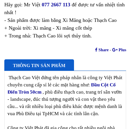
Hãy gọi: Mr Việt
077 2667 113
để được tư vấn nhiệt tình
nhất !
- Sản phẩm được làm bằng Xi Măng hoặc Thạch Cao
+ Ngoài trời: Xi măng - Xi măng cốt thép
+ Trong nhà: Thạch Cao lõi sợi thủy tinh.
Share
-
Plus
THÔNG TIN SẢN PHẨM
Thạch Cao Việt đứng tên pháp nhân là công ty Việt Phát
chuyên cung cấp sỉ lẻ các mặt hàng như:
Đầu Cột Cổ
Điển Tròn 50cm
, phù điêu thạch cao, trang trí sân vườn
- landscape, đúc thú tượng người và con vật theo yêu
cầu... và rất nhiều loại phù điêu khác được mệnh danh là
vua Phù Điêu tại TpHCM và các tỉnh lân cận.
Công ty Việt Phát đã gia công cho rất nhiều ngôi nhà