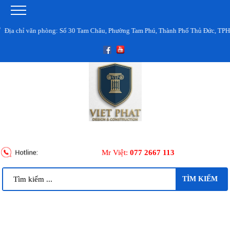
chỉ văn phòng: Số 30 Tam Châu, Phường Tam Phú, Thành Phố Thủ Đức, TPHCM
Mr Việt:
077 2667 113
TÌM KIẾM