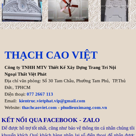
Xem thêm >>
Cách tính chi phí xây biệt thự
200m2 chính xác nhất
Hiện nay, chi phí thi công hoàn
THẠCH CAO VIỆT
thiện trọn gói biệt thự
200m2 dao động từ 8.000.000 VNĐ/m² cho đến ...
Công ty TNHH MTV Thiết Kế Xây Dựng Trang Trí Nội
Xem thêm >>
Ngoại Thất Việt Phát
Địa chỉ văn phòng: Số 30 Tam Châu, Phường Tam Phú, TP.Thủ
Đức, TPHCM
Tuổi Kỷ Dậu 1969 làm nhà
Điện thoại:
077 2667 113
2027: Cơ hội Vàng đón thọ
Email:
kientruc.vietphat.vip@gmail.com
tuổi 59
Website:
thachcaoviet.com
-
phudieuximang.com.vn
Bước sang năm 2027 (Đinh
KẾT NỐI QUA FACEBOOK - ZALO
Mùi), gia chủ tuổi Kỷ Dậu 1969
Để được hỗ trợ tốt nhất, cũng như bảo vệ thông tin cá nhân chúng tôi
chạm ngưỡng 59 tuổi (tuổi mụ). Trong dân gian, nhiều người
khuyến khích Quý khách hàng nhập lại số điện thoại để nhận được