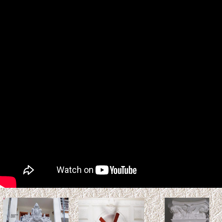
Tuổi Kỷ Tỵ 1989 làm nhà
2027: Phạm Kim Lâu &
Hoang Ốc
Tuổi Kỷ Tỵ 1989 làm nhà 2027:
Phạm Kim Lâu & Hoang Ốc.
Năm 2027 (Đinh Mùi), gia chủ tuổi Kỷ Tỵ 1989 bước sang
tuổi 39 ...
Xem thêm >>
So sánh gỗ Teak và gỗ Sồi:
Loại nào tốt hơn? Độ bền &
Báo giá
Gỗ Teak (gỗ Giá Tỵ) và gỗ sồi là
hai vật liệu tự nhiên phổ biến trong thiết kế nội thất và kiến
trúc. ...